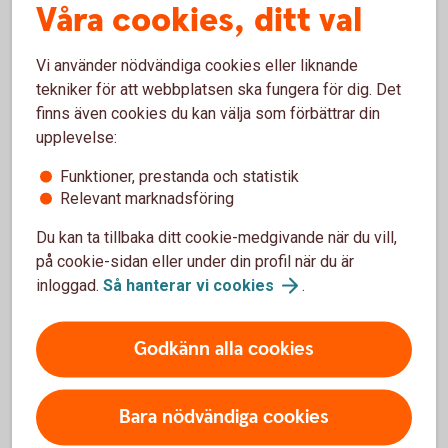
prisskyddsgaranti om du hittar samma vara till ett
Våra cookies, ditt val
lägre ordinarie pris.
Vi använder nödvändiga cookies eller liknande
Drulleförsäkring, allriskförsäkring, prisgaranti
tekniker för att webbplatsen ska fungera för dig. Det
och förlängd garanti – våra
köpförsäkringar
finns även cookies du kan välja som förbättrar din
upplevelse:
Funktioner, prestanda och statistik
Relevant marknadsföring
Du kan ta tillbaka ditt cookie-medgivande när du vill,
på cookie-sidan eller under din profil när du är
inloggad.
Så hanterar vi
cookies
.
Godkänn alla cookies
664659685
Bara nödvändiga cookies
Skydd vid sjukdom och