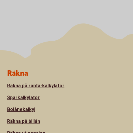
Sidfot
Räkna
Räkna på ränta-kalkylator
Sparkalkylator
Bolånekalkyl
Räkna på billån