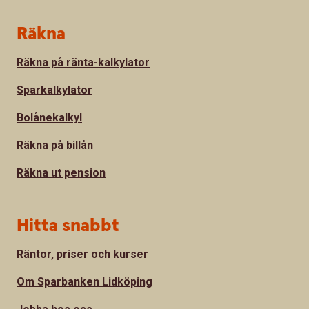
Sidfot
Räkna
Räkna på ränta-kalkylator
Sparkalkylator
Bolånekalkyl
Räkna på billån
Räkna ut pension
Hitta snabbt
Räntor, priser och kurser
Om Sparbanken Lidköping