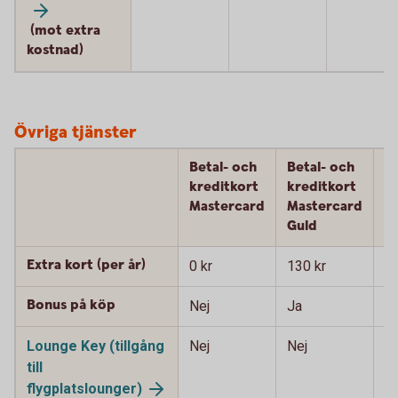
(mot extra
kostnad)
Övriga tjänster
Betal- och
Betal- och
B
kreditkort
kreditkort
k
Mastercard
Mastercard
M
Guld
P
Extra kort (per år)
0 kr
130 kr
90
Bonus på köp
Nej
Ja
J
Lounge Key (tillgång
Nej
Nej
J
till
flygplatslounger)