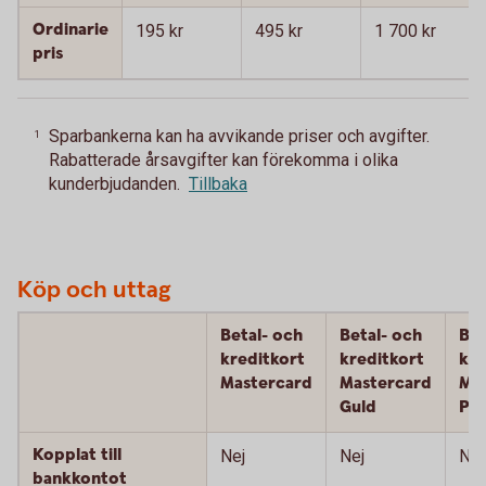
Ordinarie
195 kr
495 kr
1 700 kr
pris
Sparbankerna kan ha avvikande priser och avgifter.
1
Rabatterade årsavgifter kan förekomma i olika
kunderbjudanden.
Tillbaka
Köp och uttag
Betal- och
Betal- och
Bet
kreditkort
kreditkort
kre
Mastercard
Mastercard
Ma
Guld
Pla
Kopplat till
Nej
Nej
Nej
bankkontot