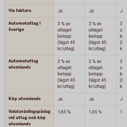
Via faktura
Ja
Ja
Ja
Automatuttag i
3 % av
3 % av
3 %
Sverige
uttaget
uttaget
utt
belopp
belopp
bel
(lägst 45
(lägst 45
(lä
kr/uttag)
kr/uttag)
kr/
Automatuttag
3 % av
3 % av
3 %
utomlands
uttaget
uttaget
utt
belopp
belopp
bel
(lägst 45
(lägst 45
(lä
kr/uttag)
kr/uttag)
kr/
Köp utomlands
Ja
Ja
Ja
Valutaväxlingspåslag
1,65 %
1,65 %
1,6
vid uttag och köp
utomlands