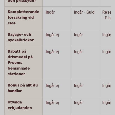
och prisskydd)
Kompletterande
Ingår
Ingår - Guld
Resefö
försäkring vid
- Plati
resa
Bagage- och
Ingår ej
Ingår
Ingår
nyckelbrickor
Rabatt på
Ingår ej
Ingår
Ingår
drivmedel på
Preems
bemannade
stationer
Bonus på allt du
Ingår ej
Ingår
Ingår
handlar
Utvalda
Ingår ej
Ingår
Ingår
erbjudanden