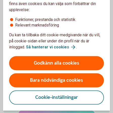
finns även cookies du kan välja som förbättrar din
Ingår i
Ja
Nej
Nej
upplevelse:
nyckelkund
Student
Funktioner, prestanda och statistik
Relevant marknadsföring
Ingår i
Ja
Nej
Nej
Du kan ta tillbaka ditt cookie-medgivande när du vill,
nyckelkund
på cookie-sidan eller under din profil när du är
Ung
inloggad.
Så hanterar vi
cookies
.
Ingår i
Nej
Nej
Nej
Erbjudande
Godkänn alla cookies
för barn
och unga
Bara nödvändiga cookies
Cookie-inställningar
Bankkort Mastercard ung