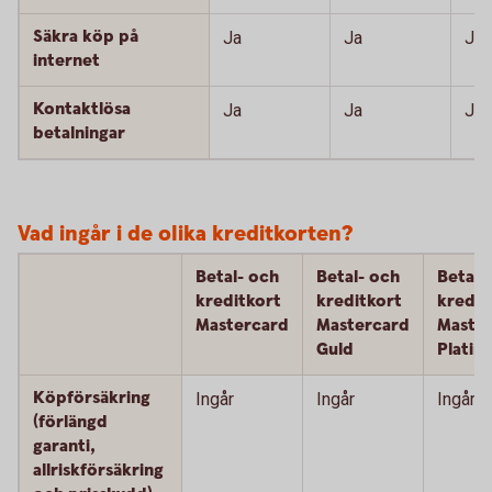
Säkra köp på
Ja
Ja
Ja
internet
Kontaktlösa
Ja
Ja
Ja
betalningar
Vad ingår i de olika kreditkorten?
Betal- och
Betal- och
Betal-
kreditkort
kreditkort
kredit
Mastercard
Mastercard
Maste
Guld
Platin
Köpförsäkring
Ingår
Ingår
Ingår
(förlängd
garanti,
allriskförsäkring