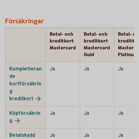
Försäkringar
Betal- och
Betal- och
Betal- o
kreditkort
kreditkort
kreditko
Mastercard
Mastercard
Masterca
Guld
Platinum
Kompletteran
Ja
Ja
Ja
de
kortförsäkrin
g
kreditkort
Köpförsäkrin
Ja
Ja
Ja
g
Betalskydd
Ja
Ja
Ja