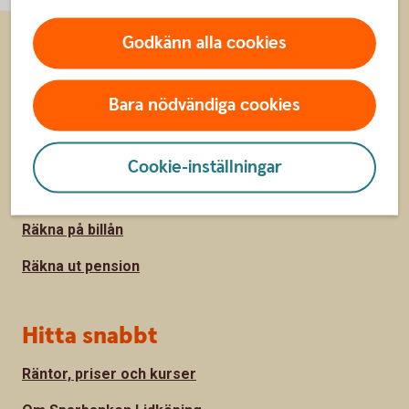
Godkänn alla cookies
Sidfot
Räkna
Bara nödvändiga cookies
Räkna på ränta-kalkylator
Sparkalkylator
Cookie-inställningar
Bolånekalkyl
Räkna på billån
Räkna ut pension
Hitta snabbt
Räntor, priser och kurser