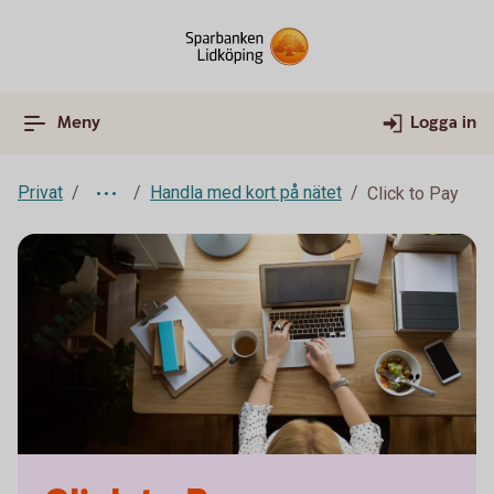
Meny
Logga in
Privat
Handla med kort på nätet
Click to Pay