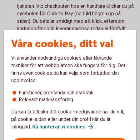
tjänsten. Vid checkouten hos en handlare klickar du på
symbolen för Click to Pay (se bild högre upp på
sidan). Du betalar smidigt med ett klick, eftersom
kortuppgifter och leveransadress redan är förifyllt.
Våra cookies, ditt val
Kom ihåg!
Vi använder nödvändiga cookies eller liknande
Glöm inte att du behöver slå på kortet för internetköp
tekniker för att webbplatsen ska fungera för dig. Det
för att kunna handla online. Du kan slå av och på för
finns även cookies du kan välja som förbättrar din
internetköp i appen, under Kortinställningar.
upplevelse:
Funktioner, prestanda och statistik
Relevant marknadsföring
Handla på nätet
Du kan ta tillbaka ditt cookie-medgivande när du vill,
på cookie-sidan eller under din profil när du är
Läs mer om hur du handlar om kort på nätet.
inloggad.
Så hanterar vi
cookies
.
Handla på nätet med
kort