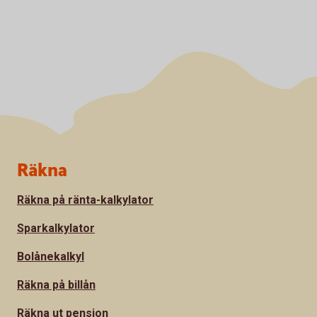
Sidfot
Räkna
Räkna på ränta-kalkylator
Sparkalkylator
Bolånekalkyl
Räkna på billån
Räkna ut pension