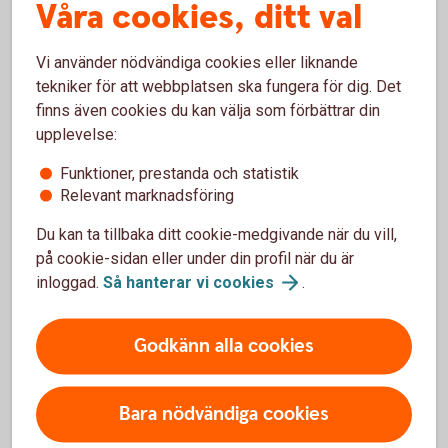
Våra cookies, ditt val
Bankkort Mastercard Ung (vårdnadshavare)
Logga in i internetbanken eller appen.
Vi använder nödvändiga cookies eller liknande
Klicka på ”Profil” i appen, eller ”Övriga tjänster” i
tekniker för att webbplatsen ska fungera för dig. Det
internetbanken.
finns även cookies du kan välja som förbättrar din
Klicka på ”Barns tjänster”.
upplevelse:
Välj det barn som ärendet gäller.
Funktioner, prestanda och statistik
Välj det kort som du vill slå på för internetköp.
Relevant marknadsföring
Följ instruktionerna.
Du kan ta tillbaka ditt cookie-medgivande när du vill,
på cookie-sidan eller under din profil när du är
Vårdnadshavare: Logga in och slå på
inloggad.
Så hanterar vi
cookies
.
internetköp för barn under 18
år
Godkänn alla cookies
Bara nödvändiga cookies