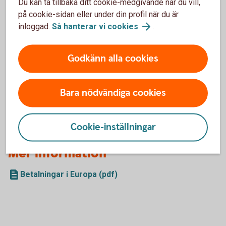
Du kan ta tillbaka ditt cookie-medgivande när du vill,
annan, till exempel PIN-kod, kortnummer, CVC-kod eller
på cookie-sidan eller under din profil när du är
de koder som genereras av din säkerhetsdosa. Oavsett
inloggad.
Så hanterar vi
cookies
.
hur trovärdig kontakten verkar vara. Kontakta alltid oss
om du är osäker.
Se till att vi har aktuella kontaktuppgifter till dig, som
Godkänn alla cookies
telefonnummer och e-post.
Logga aldrig in på internetbanken eller appen och
använd aldrig säkerhetsdosa eller Mobilt BankID på
Bara nödvändiga cookies
uppmaning av någon som kontaktar dig.
Cookie-inställningar
Mer information
Betalningar i Europa (pdf)