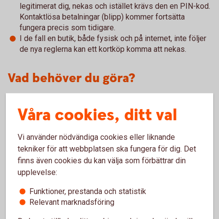
legitimerat dig, nekas och istället krävs den en PIN-kod.
Kontaktlösa betalningar (blipp) kommer fortsätta
fungera precis som tidigare.
I de fall en butik, både fysisk och på internet, inte följer
de nya reglerna kan ett kortköp komma att nekas.
Vad behöver du göra?
Var säker på att du kan PIN-koden till ditt kort. Om du
Våra cookies, ditt val
handlar på Internet se till att du har tillgång till Mobilt
BankID.
Vi använder nödvändiga cookies eller liknande
Tänk också på att ditt kort måste vara öppet för internetköp
tekniker för att webbplatsen ska fungera för dig. Det
när du handlar på internet. Det gör du enkelt i appen eller
finns även cookies du kan välja som förbättrar din
internetbanken under Kort.
upplevelse:
Funktioner, prestanda och statistik
Viktigt att tänka på
Relevant marknadsföring
Lämna aldrig ut kort eller uppgifter om ditt kort till någon