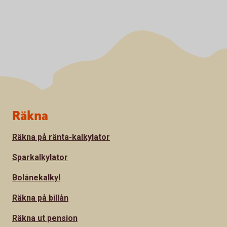
Sidfot
Räkna
Räkna på ränta-kalkylator
Sparkalkylator
Bolånekalkyl
Räkna på billån
Räkna ut pension