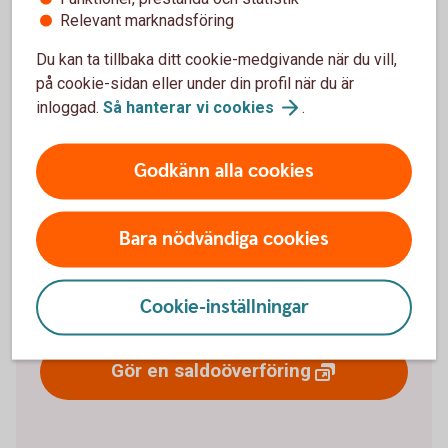
Relevant marknadsföring
Pris
Du kan ta tillbaka ditt cookie-medgivande när du vill,
på cookie-sidan eller under din profil när du är
inloggad.
Så hanterar vi
cookies
.
Betala fakturan med
Godkänn alla cookies
kreditkort
Ligger efter med fakturor eller räkningar? Med en
Bara nödvändiga cookies
saldoöverföring kan du föra över pengarna från ditt
kreditkort till ett konto, för att sedan betala tillbaka
Cookie-inställningar
pengarna med ränta.
Gör en
saldoöverföring