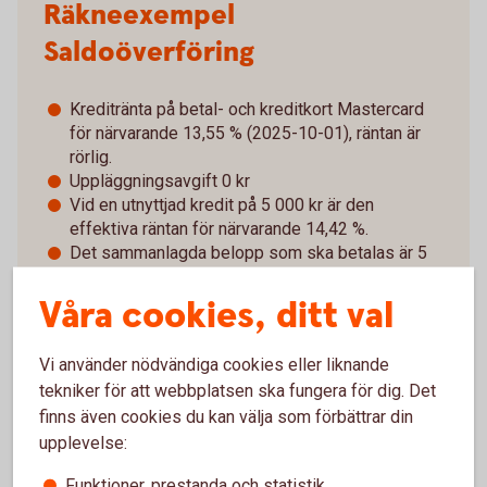
Räkneexempel
Saldoöverföring
Kreditränta på betal- och kreditkort Mastercard
för närvarande 13,55 % (2025-10-01), räntan är
rörlig.
Uppläggningsavgift 0 kr
Vid en utnyttjad kredit på 5 000 kr är den
effektiva räntan för närvarande 14,42 %.
Det sammanlagda belopp som ska betalas är 5
141 kr. Beloppet är uträknat utifrån ett exempel
där krediten återbetalas med rak amortering
Våra cookies, ditt val
under 4 månader (avbetalningsbelopp i snitt 1
285 kr).
Vi använder nödvändiga cookies eller liknande
tekniker för att webbplatsen ska fungera för dig. Det
finns även cookies du kan välja som förbättrar din
upplevelse:
Så fungerar saldoöverföring
Funktioner, prestanda och statistik