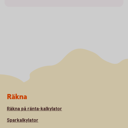
Sidfot
Räkna
Räkna på ränta-kalkylator
Sparkalkylator