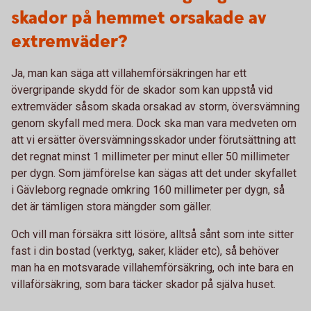
skador på hemmet orsakade av
extremväder?
Ja, man kan säga att villahemförsäkringen har ett
övergripande skydd för de skador som kan uppstå vid
extremväder såsom skada orsakad av storm, översvämning
genom skyfall med mera. Dock ska man vara medveten om
att vi ersätter översvämningsskador under förutsättning att
det regnat minst 1 millimeter per minut eller 50 millimeter
per dygn. Som jämförelse kan sägas att det under skyfallet
i Gävleborg regnade omkring 160 millimeter per dygn, så
det är tämligen stora mängder som gäller.
Och vill man försäkra sitt lösöre, alltså sånt som inte sitter
fast i din bostad (verktyg, saker, kläder etc), så behöver
man ha en motsvarade villahemförsäkring, och inte bara en
villaförsäkring, som bara täcker skador på själva huset.