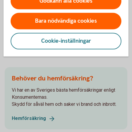
Godkänn alla cookies
att anpassa till nya
omständigheter?
Bara nödvändiga cookies
Kommunerna behöver se över upptagningsförmågan av
dagvatten, och här ser det väldigt olika ut i olika kommuner,
både vad gäller vad man har för system och hur väl det
Cookie-inställningar
fungerar.
Behöver du hemförsäkring?
Vi har en av Sveriges bästa hemförsäkringar enligt
Konsumenternas.
Skydd för såväl hem och saker vi brand och inbrott.
Hemförsäkring