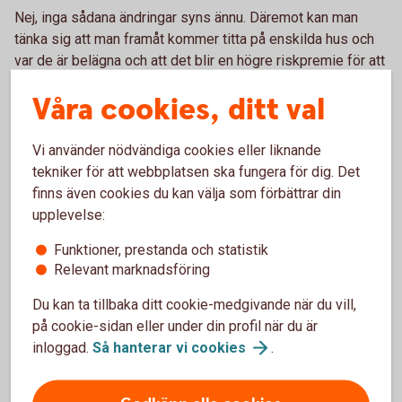
Nej, inga sådana ändringar syns ännu. Däremot kan man
tänka sig att man framåt kommer titta på enskilda hus och
var de är belägna och att det blir en högre riskpremie för att
försäkra ett hus som ligger vid ett vattendrag och är lågt
Våra cookies, ditt val
beläget.
Vi använder nödvändiga cookies eller liknande
Vad tror du om olyckor framåt
tekniker för att webbplatsen ska fungera för dig. Det
relaterat till vädret?
finns även cookies du kan välja som förbättrar din
upplevelse:
Det vi har sett på senare tid är att det har blivit svårare att
Funktioner, prestanda och statistik
förutspå var skyfallen kommer att ske och hur stora de
Relevant marknadsföring
kommer att bli, och det tror vi att vi kommer se mer av
framåt.
Du kan ta tillbaka ditt cookie-medgivande när du vill,
på cookie-sidan eller under din profil när du är
Behövs det förändringar i
inloggad.
Så hanterar vi
cookies
.
infrastrukturen runt våra hus för