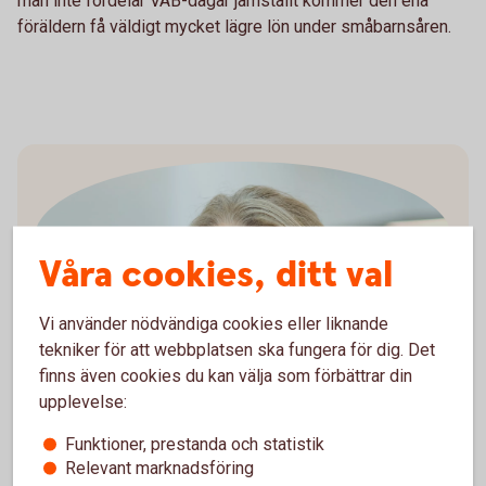
man inte fördelar VAB-dagar jämställt kommer den ena
föräldern få väldigt mycket lägre lön under småbarnsåren.
Våra cookies, ditt val
Vi använder nödvändiga cookies eller liknande
Madelén Falkenhäll
tekniker för att webbplatsen ska fungera för dig. Det
Ekonom för Finansiell hälsa
finns även cookies du kan välja som förbättrar din
upplevelse:
Funktioner, prestanda och statistik
Relevant marknadsföring