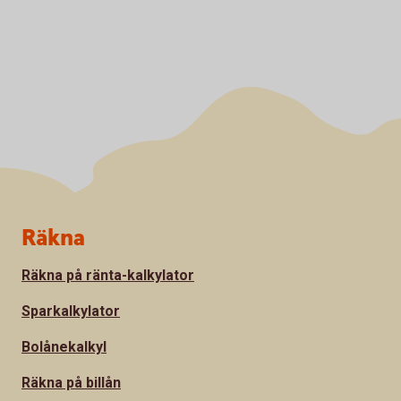
Sidfot
Räkna
Räkna på ränta-kalkylator
Sparkalkylator
Bolånekalkyl
Räkna på billån