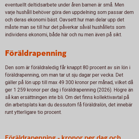
eventuellt deltidsarbete under åren barnen är små. Men
varje hushåll behöver göra den uppdelning som passar dem
och deras ekonomi bäst. Oavsett hur man delar upp det
måste man se till hur det påverkar såväl hushållets som
individens ekonomi, både här och nu men även på sikt.
Föräldrapenning
Den som är föräldraledig får knappt 80 procent av sin lön i
föräldrapenning, om man tar ut sju dagar per vecka. Det
gäller på lön upp till max 49 300 kronor per månad, vilket då
ger 1 259 kronor per dag i föräldrapenning (2026). Högre än
så kan ersättningen inte bli. Om det finns kollektivavtal på
din arbetsplats kan du dessutom få föräldralön, det innebär
runt ytterligare tio procent.
Föräldrapenning - kronor per dag och