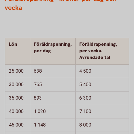
vecka
Lön
Föräldrapenning,
Föräldrapenning,
per dag
per vecka.
Avrundade tal
25 000
638
4 500
30 000
765
5 400
35 000
893
6 300
40 000
1 020
7 100
45 000
1 148
8 000