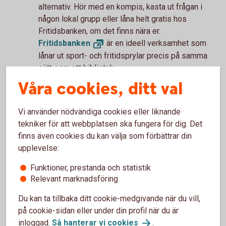
alternativ. Hör med en kompis, kasta ut frågan i
någon lokal grupp eller låna helt gratis hos
Fritidsbanken, om det finns nära er.
Fritidsbanken
är en ideell verksamhet som
lånar ut sport- och fritidsprylar precis på samma
sätt som ett bibliotek.
Läs och slappa
Våra cookies, ditt val
Glöm inte bort att njuta av ledigheten och vila upp
Vi använder nödvändiga cookies eller liknande
dig. Ta en sväng till biblioteket och låna vilka
tekniker för att webbplatsen ska fungera för dig. Det
böcker du vill, helt gratis! Många bibliotek har
finns även cookies du kan välja som förbättrar din
också roliga aktiviteter man kan gå på.
upplevelse:
Vi tipsar även om att vår tidning Lyckoslanten finns
Funktioner, prestanda och statistik
att läsa gratis på
Lyckoslanten.
se
.
Relevant marknadsföring
Du kan ta tillbaka ditt cookie-medgivande när du vill,
på cookie-sidan eller under din profil när du är
inloggad.
Så hanterar vi
cookies
.