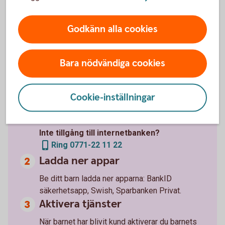
Så skaffar du banktjänster till
ditt barn
Godkänn alla cookies
Gör ditt barn till bankkund
Bara nödvändiga cookies
Du som är kund i banken kan enkelt göra ditt
barn till bankkund i internetbanken. Då kan du
samtidigt öppna ett eller flera konton i barnets
Cookie-inställningar
namn.
Logga in och gör ditt barn till
bankkund
Inte tillgång till internetbanken?
Ring 0771-22 11 22
Ladda ner appar
Be ditt barn ladda ner apparna: BankID
säkerhetsapp, Swish, Sparbanken Privat.
Aktivera tjänster
När barnet har blivit kund aktiverar du barnets