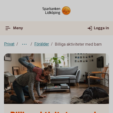
Meny
Logga in
Privat
Förälder
Billiga aktiviteter med barn