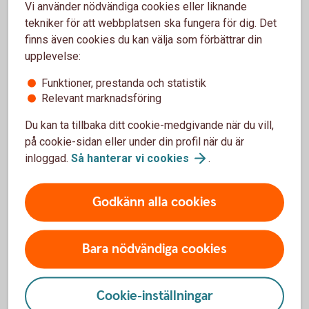
andra hand. Om du vill ändra förmånstagare ska du kontakta
Vi använder nödvändiga cookies eller liknande
ditt försäkringsbolag.
tekniker för att webbplatsen ska fungera för dig. Det
finns även cookies du kan välja som förbättrar din
upplevelse:
Kan jag lägga till och ta bort det när jag vill?
Funktioner, prestanda och statistik
Om du väljer att ha ett garanterat efterlevandeskydd måste
Relevant marknadsföring
du genomgå en hälsoprövning och få den godkänd. Du kan
ta bort skyddet när du vill.
Du kan ta tillbaka ditt cookie-medgivande när du vill,
på cookie-sidan eller under din profil när du är
inloggad.
Så hanterar vi
cookies
.
Efterlevandeskydd i pensionen från staten
Din pension från staten består av två delar: inkomstpension
Godkänn alla cookies
och premiepension. När det gäller inkomstpensionen, den
som baseras på din lön, finns inget att göra – när du dör
slutar utbetalningarna och har de inte börjat blir det inga. För
Bara nödvändiga cookies
den mindre delen av den allmänna pensionen,
premiepensionen, kan du däremot välja till ett
efterlevandeskydd.
Cookie-inställningar