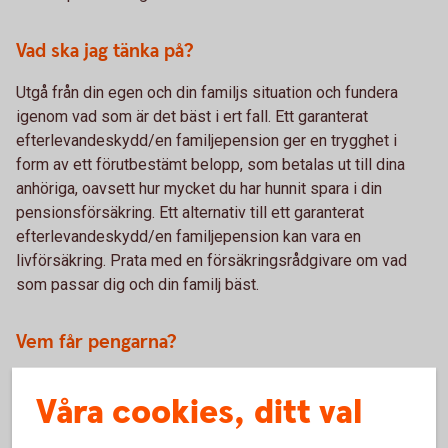
Vad ska jag tänka på?
Utgå från din egen och din familjs situation och fundera
igenom vad som är det bäst i ert fall. Ett garanterat
efterlevandeskydd/en familjepension ger en trygghet i
form av ett förutbestämt belopp, som betalas ut till dina
anhöriga, oavsett hur mycket du har hunnit spara i din
pensionsförsäkring. Ett alternativ till ett garanterat
efterlevandeskydd/en familjepension kan vara en
livförsäkring. Prata med en försäkringsrådgivare om vad
som passar dig och din familj bäst.
Vem får pengarna?
Den som får pengarna kallas förmånstagare. Det vanligaste
Våra cookies, ditt val
är att man har sin make/maka, sambo eller registrerad
partner som förmånstagare i första hand och sina barn i