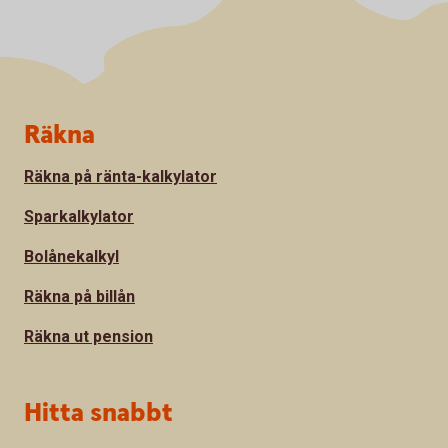
Sidfot
Räkna
Räkna på ränta-kalkylator
Sparkalkylator
Bolånekalkyl
Räkna på billån
Räkna ut pension
Hitta snabbt