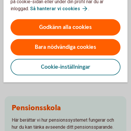
på cookie-sidan eller under din profil när du är
inloggad.
Så hanterar vi
cookies
.
Godkänn alla cookies
Börja pensionsspara
Bara nödvändiga cookies
Låt oss hjälpa dig att komma igång med
pensionssparandet till din framtida pension!
Cookie-inställningar
Pensionsspara - räkna ut din
pension
Pensionsskola
Här berättar vi hur pensionssystemet fungerar och
hur du kan tänka avseende ditt pensionssparande.