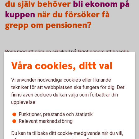
du själv behöver
bli
ekonom
på
kuppen
när du försöker få
grepp om pensionen?
Börja med att göra en självkoll på läget genom att besöka
minpension.
se
. Där kan du se precis hur dina
Våra cookies, ditt val
uträkningar ser ut och vad du kommer att få ut när du går i
pension.
Vi använder nödvändiga cookies eller liknande
tekniker för att webbplatsen ska fungera för dig. Det
finns även cookies du kan välja som förbättrar din
upplevelse:
Pension
Funktioner, prestanda och statistik
Läs mer om olika områden inom pension.
Relevant marknadsföring
Du kan ta tillbaka ditt cookie-medgivande när du vill,
Pension - mer
information