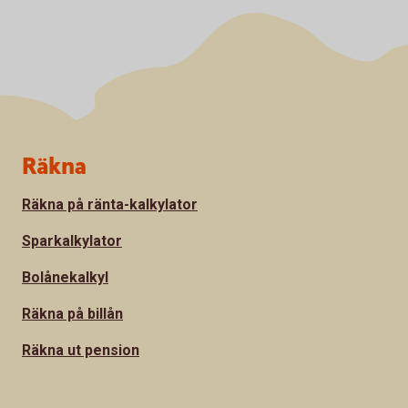
Sidfot
Räkna
Räkna på ränta-kalkylator
Sparkalkylator
Bolånekalkyl
Räkna på billån
Räkna ut pension