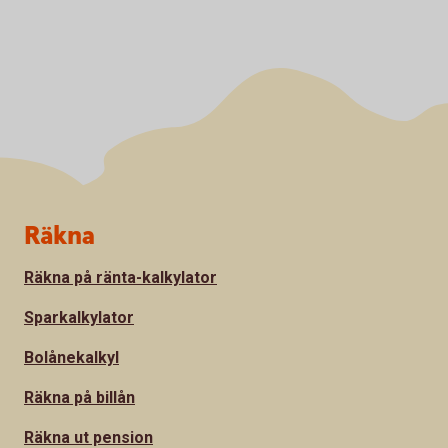
Sidfot
Räkna
Räkna på ränta-kalkylator
Sparkalkylator
Bolånekalkyl
Räkna på billån
Räkna ut pension