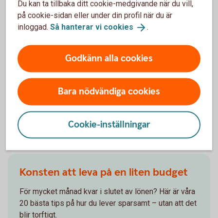
Du kan ta tillbaka ditt cookie-medgivande när du vill,
Sista punkten är inte ett ekonomitips, men är ändå värt
på cookie-sidan eller under din profil när du är
massor. Det finaste du kan skänka är en tanke till de
inloggad.
Så hanterar vi
cookies
.
som sitter ensamma. Slå en signal, skicka ett sms
eller en julhälsning.
Godkänn alla cookies
God
Jul
och ett
Gott
Nytt
År!
Bara nödvändiga cookies
Cookie-inställningar
Andra läser också
Konsten att leva på en liten budget
För mycket månad kvar i slutet av lönen? Här är våra
20 bästa tips på hur du lever sparsamt – utan att det
blir torftigt.