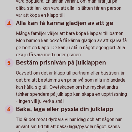
vara populära. En annan variant, om man firar jul på
olika ställen, kan vara att alla i släkten får en person
var att köpa en klapp till.
Alla kan få känna glädjen av att ge
Många familjer väljer att bara köpa klappar till barnen.
Men barnen kan också få känna glädjen av att själva få
ge bort en klapp. De kan ju slå in något egengjort. Alla
ska ju få vara med under granen.
Bestäm prisnivån på julklappen
Oavsett om det är klapp till partnern eller bästisen, är
det bra att bestämma en prisnivå som alla inblandade
kan hålla sig till. Ovetskapen om hur mycket andra
tänker spendera på julklapp kan skapa en upptrissning
- ingen vill ju verka snål.
Baka, laga eller pyssla din julklapp
Tid är det mest dyrbara vi har idag och att någon har
använt sin tid till att baka/laga/pyssla något, känns