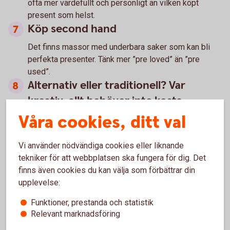
ofta mer värdefullt och personligt än vilken köpt
present som helst.
Köp second hand
Det finns massor med underbara saker som kan bli
perfekta presenter. Tänk mer ”pre loved” än ”pre
used”.
Alternativ eller traditionell? Var
kreativ, allt behöver inte kosta
Våra cookies, ditt val
Tänk ett extra varv kring vilka utgifter julen innebär och
vilka som är viktiga för dig. Det finns till exempel
mängder av alternativa och kreativa lösningar på den
Vi använder nödvändiga cookies eller liknande
traditionella julgranen.
tekniker för att webbplatsen ska fungera för dig. Det
Välj det godaste på julbordet
finns även cookies du kan välja som förbättrar din
upplevelse:
Det sjungs att julen varar än till påska, men tänk på
julmaten inte ska hålla lika länge. Banta ner menyn och
Funktioner, prestanda och statistik
behåll rätterna ni verkligen äter av.
Relevant marknadsföring
En tanke är värt mer än något annat