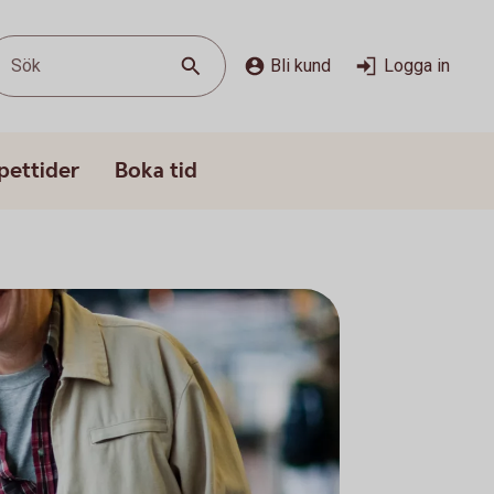
Sök
Bli kund
Logga in
pettider
Boka tid