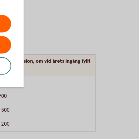
att på pension, om vid årets ingång fyllt
 år
300
700
 500
 200