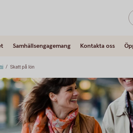
et
Samhällsengagemang
Kontakta oss
Öp
mi
Skatt på lön