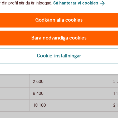
 din profil när du är inloggad.
Så hanterar vi
cookies
.
Godkänn alla cookies
Bara nödvändiga cookies
 per månad. Skattetabell 33. Avrundade tal
gång inte fyllt
Skatt på lön, om vid årets ingång fyllt
Sk
Cookie-inställningar
66 år
66
1 600
3 
2 600
5 
8 400
11
18 100
21