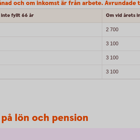
nad och om inkomst är från arbete. Avrundade t
inte fyllt 66 år
Om vid årets in
2 700
3 100
3 100
3 100
t på lön och pension