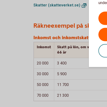
under
Skatter
(skatteverket.se)
Räkneexempel på skatt
Inkomst och inkomstskatt, kronor
Inkomst
Skatt på lön, om vid årets in
66 år
20 000
3 400
30 000
5 900
50 000
11 700
70 000
21 300