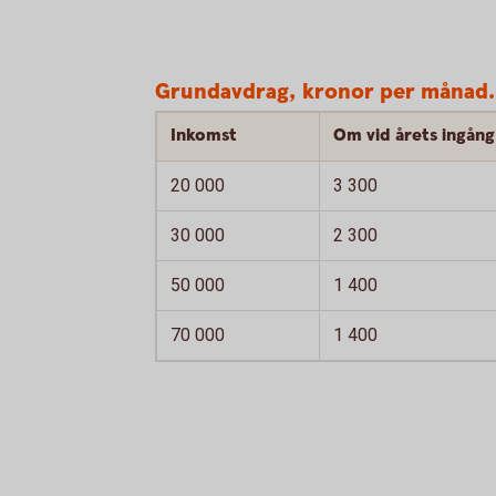
Grundavdrag, kronor per månad.
Inkomst
Om vid årets ingång 
20 000
3 300
30 000
2 300
50 000
1 400
70 000
1 400