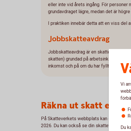
eller inte vid årets ingång. För persone
grundavdraget lägre, medan det är högr
I praktiken innebär detta att en viss del a
Jobbskatteavdrag
Jobbskatteavdrag är en skattelättnad i fo
skatten) grundad på arbetsinkomst. Stor
V
inkomst och på om du har fyllt 66 år eller
Vi an
webbp
förbä
Räkna ut skatt efter 
F
R
På Skatteverkets webbplats kan du räkna ut 
2026. Du kan också se din skattetabell.
Du ka