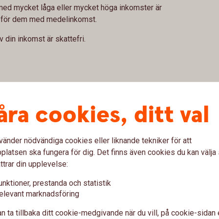
r med mycket låga eller mycket höga inkomster är
e för dem med medelinkomst.
v din inkomst är skattefri.
rm av skattereduktion (det vill säga avdrag från
leken på jobbskatteavdraget beror på din
åra cookies, ditt val
 inte vid årets ingång.
vänder nödvändiga cookies eller liknande tekniker för att
latsen ska fungera för dig. Det finns även cookies du kan välj
ttrar din upplevelse:
lön
unktioner, prestanda och statistik
elevant marknadsföring
vad du ska betala i skatt per månad under
n ta tillbaka ditt cookie-medgivande när du vill, på cookie-sidan 