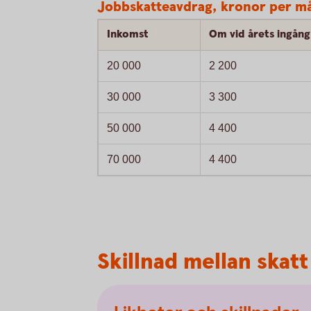
Jobbskatteavdrag, kronor per må
Inkomst
Om vid årets ingång 
20 000
2 200
30 000
3 300
50 000
4 400
70 000
4 400
Skillnad mellan skat