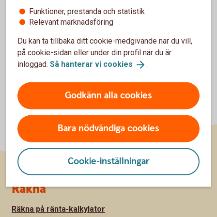
Funktioner, prestanda och statistik
Inställningar för cookies
Relevant marknadsföring
Du kan ta tillbaka ditt cookie-medgivande när du vill,
på cookie-sidan eller under din profil när du är
inloggad.
Så hanterar vi
cookies
.
Godkänn alla cookies
Bara nödvändiga cookies
Cookie-inställningar
Sidfot
Räkna
Räkna på ränta-kalkylator