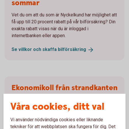
sommar
Vet du om att du som är Nyckelkund har möjlighet att
få upp till 20 procent rabatt på vår bilförsäkring? Din
exakta rabatt visas när du är inloggad i
internetbanken eller appen.
Se villkor och skaffa
bilförsäkring
Ekonomikoll från strandkanten
Sköt dina räkningar, skicka pengar, fixa med dina kort
Våra cookies, ditt val
och kolla in hur det går för dina placeringar. Med våra
digitala tjänster blir det enkelt att ha koll på din
Vi använder nödvändiga cookies eller liknande
ekonomi var du än är.
tekniker för att webbplatsen ska fungera för dig. Det