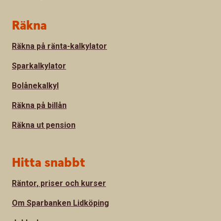
Sidfot
Räkna
Räkna på ränta-kalkylator
Sparkalkylator
Bolånekalkyl
Räkna på billån
Räkna ut pension
Hitta snabbt
Räntor, priser och kurser
Om Sparbanken Lidköping