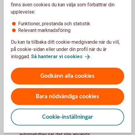
finns även cookies du kan välja som förbättrar din
Digitala
tjänster
upplevelse:
Funktioner, prestanda och statistik
Relevant marknadsföring
Du kan ta tillbaka ditt cookie-medgivande när du vill,
Bedragarna tar aldrig
på cookie-sidan eller under din profil när du är
semester
inloggad.
Så hanterar vi
cookies
.
På semestern ska man slappna av men dessvärre
Godkänn alla cookies
behöver du fortsätta vara på din vakt mot
bedrägerier även då. Här är några råd från oss.
Lämna aldrig ut dina koder, lösenord eller
Bara nödvändiga cookies
kortuppgifter och tänk till innan du identifierar dig
eller signerar något
Bestäm egna beloppsgränser för överföringar
Cookie-inställningar
och Swish
Slå av och på ditt kort för internetköp och
automatuttag när det inte används