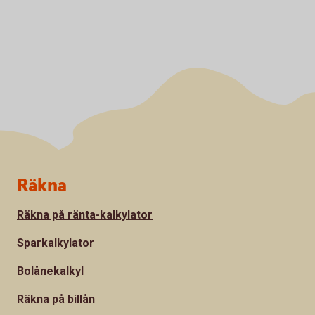
Sidfot
Räkna
Räkna på ränta-kalkylator
Sparkalkylator
Bolånekalkyl
Räkna på billån