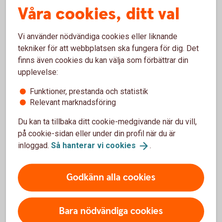
Våra cookies, ditt val
Ring 0771-22 11 22
Vi använder nödvändiga cookies eller liknande
tekniker för att webbplatsen ska fungera för dig. Det
finns även cookies du kan välja som förbättrar din
Hjälp med placering
upplevelse:
Placera din
pension
Funktioner, prestanda och statistik
Relevant marknadsföring
Möjliga investeringar i
försäkringsdepå
Du kan ta tillbaka ditt cookie-medgivande när du vill,
på cookie-sidan eller under din profil när du är
inloggad.
Så hanterar vi
cookies
.
Besök oss
Välkommen in på kontoret eller ring oss för mer
Godkänn alla cookies
information.
Bara nödvändiga cookies
Kontakta
oss