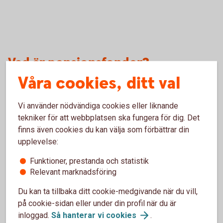
Vad är pensionsfonder?
Våra cookies, ditt val
Pensionsfonder, eller generationsfonder, är en speciell typ
av blandfonder som är avsedda för pensionssparande. Våra
Vi använder nödvändiga cookies eller liknande
pensionsfonder – Transfer – är anpassade efter vilket år
tekniker för att webbplatsen ska fungera för dig. Det
du är född. Till exempel är Transfer 60 en "60-talistfond"
finns även cookies du kan välja som förbättrar din
som passar dig som är född på 60-talet. Fördelningen
upplevelse:
mellan aktier och räntebärande värdepapper förändras över
tiden beroende på marknadsläget och hur lång tid du har
Funktioner, prestanda och statistik
kvar till pensionen.
Relevant marknadsföring
Du kan ta tillbaka ditt cookie-medgivande när du vill,
på cookie-sidan eller under din profil när du är
inloggad.
Så hanterar vi
cookies
.
Klimat och hållbarhet i fokus i