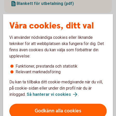
Blankett för utbetalning (pdf)
Våra cookies, ditt val
Vi använder nödvändiga cookies eller liknande
tekniker för att webbplatsen ska fungera för dig. Det
Kontakta oss
finns även cookies du kan välja som förbättrar din
upplevelse:
Funktioner, prestanda och statistik
Relevant marknadsföring
Du kan ta tillbaka ditt cookie-medgivande när du vill,
Prata pension med oss
på cookie-sidan eller under din profil när du är
inloggad.
Så hanterar vi
cookies
.
Ring 0510-54 55 00 vid frågor om
pensionssparande
Godkänn alla cookies