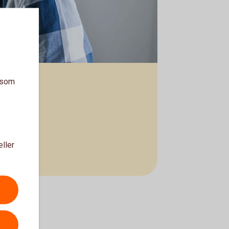
a som
eller