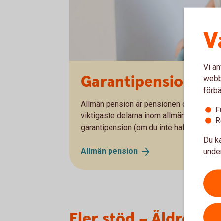
V
Vi an
Garantipension – e
webbp
förbä
Allmän pension är pensionen du får från s
F
viktigaste delarna inom allmän pension
R
garantipension (om du inte haft någon, el
Du ka
Allmän
pension
under
Fler stöd – Äldreför