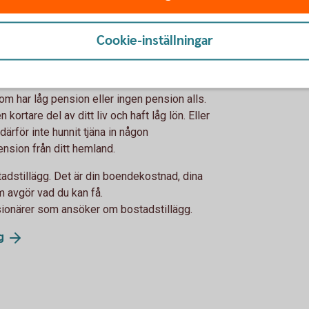
Cookie-inställningar
som du i vissa fall kan få -
om har låg pension eller ingen pension alls.
kortare del av ditt liv och haft låg lön. Eller
 därför inte hunnit tjäna in någon
nsion från ditt hemland.
stadstillägg. Det är din boendekostnad, dina
m avgör vad du kan få.
sionärer som ansöker om bostadstillägg.
g