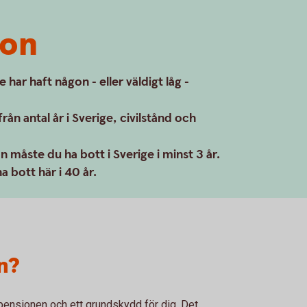
ion
har haft någon - eller väldigt låg -
ån antal år i Sverige, civilstånd och
on måste du ha bott i Sverige i minst 3 år.
a bott här i 40 år.
n?
pensionen och ett grundskydd för dig. Det