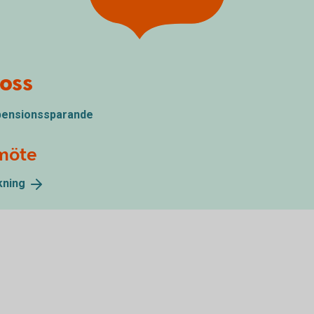
oss
 pensionssparande
smöte
kning