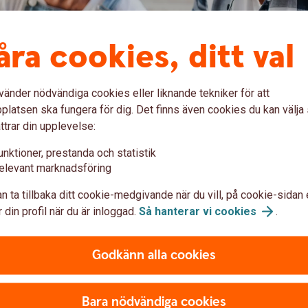
åra cookies, ditt val
vänder nödvändiga cookies eller liknande tekniker för att
n del av allmän pension
latsen ska fungera för dig. Det finns även cookies du kan välj
ttrar din upplevelse:
taten om du arbetat eller bott i Sverige. De
unktioner, prestanda och statistik
 är inkomstpension, premiepension (PPM) och
elevant marknadsföring
ler låg, inkomst). Läs mer om allmän pension.
n ta tillbaka ditt cookie-medgivande när du vill, på cookie-sidan 
 din profil när du är inloggad.
Så hanterar vi
cookies
.
Godkänn alla cookies
sörjningsstöd och
Bara nödvändiga cookies