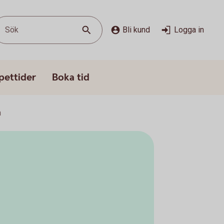
Sök
Bli kund
Logga in
pettider
Boka tid
n