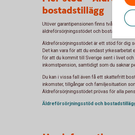
bostadstillägg
Utöver garantipensionen finns två andra stöd 
äldreförsörjningsstödet och bostadstillägg.
Äldreförsörjningsstödet är ett stöd för dig s
Det kan vara för att du endast yrkesarbetat en 
för att du kommit till Sverige sent i livet och
inkomstpension, samtidigt som du saknar pe
Du kan i vissa fall även få ett skattefritt bo
inkomster, tillgångar och familjesituation so
Äldreförsörjningsstödet prövas för alla pen
Äldreförsörjningsstöd och
bostadstilläg