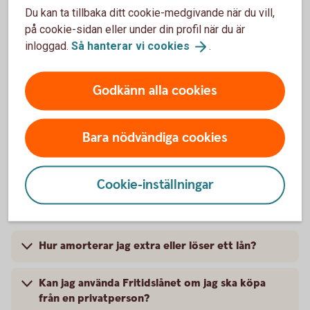
Du kan ta tillbaka ditt cookie-medgivande när du vill,
på cookie-sidan eller under din profil när du är
Kund som är ansluten till något av våra
Tillbaka
1
inloggad.
Så hanterar vi
cookies
.
koncept Nyckelkund, Premium eller Private
Banking.
Godkänn alla cookies
Med e-faktura, 19 kr med autogiro och 45 kr
Tillbaka
2
för postala avier.
Bara nödvändiga cookies
Cookie-inställningar
Mer information
Hur amorterar jag extra eller löser ett lån?
Kan jag använda Fritidslånet om jag ska köpa
från en privatperson?