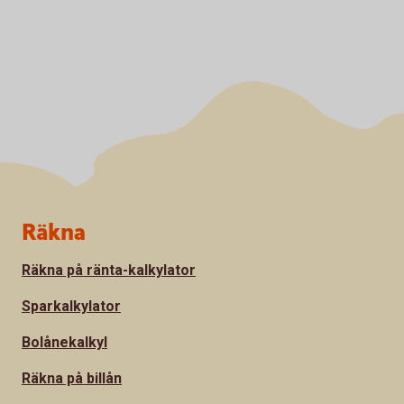
Sidfot
Räkna
Räkna på ränta-kalkylator
Sparkalkylator
Bolånekalkyl
Räkna på billån