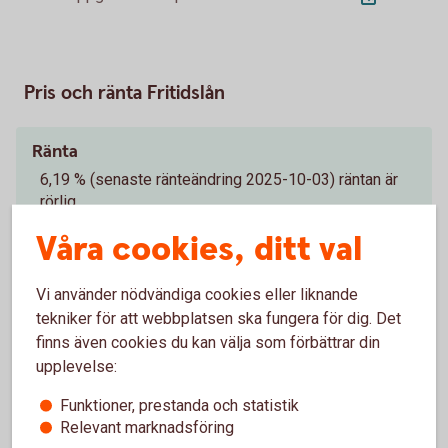
Pris och ränta Fritidslån
Ränta
6,19 % (senaste ränteändring 2025-10-03) räntan är
rörlig.
Våra cookies, ditt val
Uppläggningsavgift Konceptkund
350 kr
1
Vi använder nödvändiga cookies eller liknande
tekniker för att webbplatsen ska fungera för dig. Det
Uppläggningsavgift
finns även cookies du kan välja som förbättrar din
550 kr
upplevelse:
Funktioner, prestanda och statistik
Aviseringsavgift
Relevant marknadsföring
0 kr
2