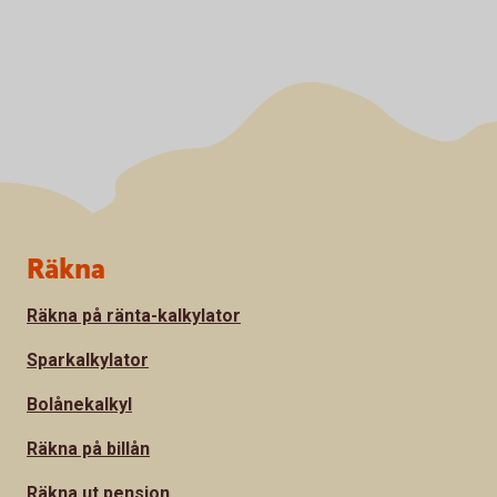
Sidfot
Räkna
Räkna på ränta-kalkylator
Sparkalkylator
Bolånekalkyl
Räkna på billån
Räkna ut pension