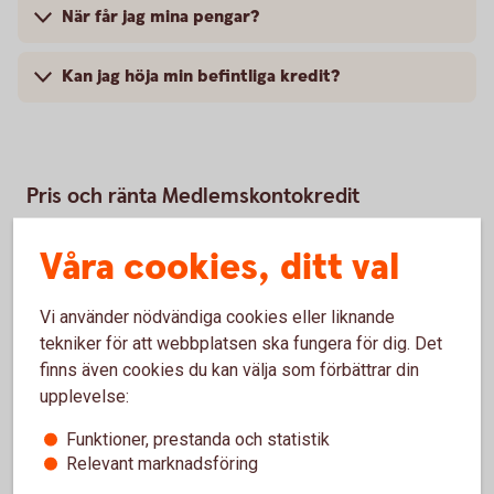
När får jag mina pengar?
Kan jag höja min befintliga kredit?
Pris och ränta Medlemskontokredit
Våra cookies, ditt val
Ränta
9,45 % (senaste ränteändring 2025-10-03). Räntan är
Vi använder nödvändiga cookies eller liknande
rörlig.
tekniker för att webbplatsen ska fungera för dig. Det
finns även cookies du kan välja som förbättrar din
Lånebelopp
upplevelse:
10 000 - 50 000 kr
Funktioner, prestanda och statistik
Relevant marknadsföring
Återbetalningstid
1