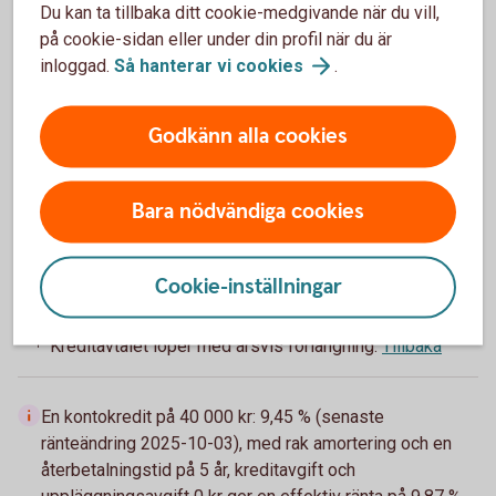
Årsvis
Du kan ta tillbaka ditt cookie-medgivande när du vill,
på cookie-sidan eller under din profil när du är
Uppläggningsavgift
inloggad.
Så hanterar vi
cookies
.
0 kr
Godkänn alla cookies
Kreditavgift
0 kr
Bara nödvändiga cookies
Aviseringsavgift
0 kr
Cookie-inställningar
Kreditavtalet löper med årsvis förlängning.
Tillbaka
1
En kontokredit på 40 000 kr: 9,45 % (senaste
ränteändring 2025-10-03), med rak amortering och en
återbetalningstid på 5 år, kreditavgift och