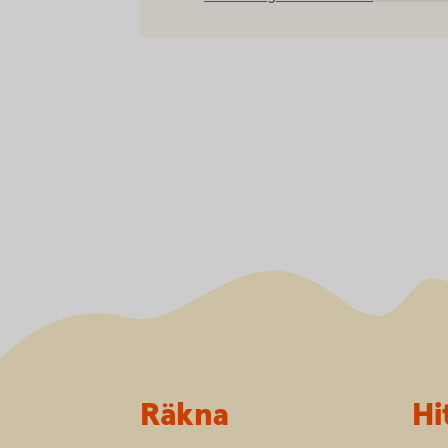
Sidfot
Räkna
Hi