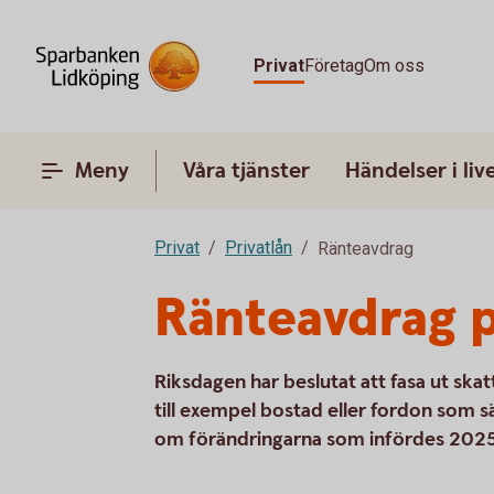
Privat
Företag
Om oss
Meny
Våra tjänster
Händelser i liv
Privat
Privatlån
Ränteavdrag
Ränteavdrag p
Riksdagen har beslutat att fasa ut ska
till exempel bostad eller fordon som s
om förändringarna som infördes 202