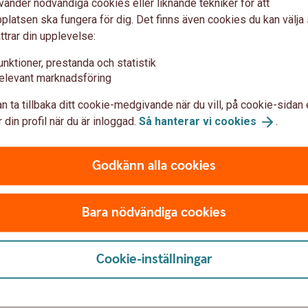
vänder nödvändiga cookies eller liknande tekniker för att
latsen ska fungera för dig. Det finns även cookies du kan välj
ttrar din upplevelse:
unktioner, prestanda och statistik
elevant marknadsföring
n ta tillbaka ditt cookie-medgivande när du vill, på cookie-sidan 
var om ränteavdrag
 din profil när du är inloggad.
Så hanterar vi
cookies
.
Godkänn alla cookies
Bara nödvändiga cookies
Cookie-inställningar
u först godkänna cookies för Funktioner, prestanda och statistik.