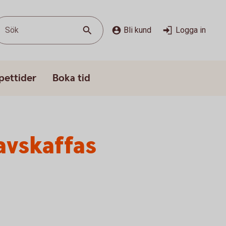
Sök
Bli kund
Logga in
pettider
Boka tid
avskaffas