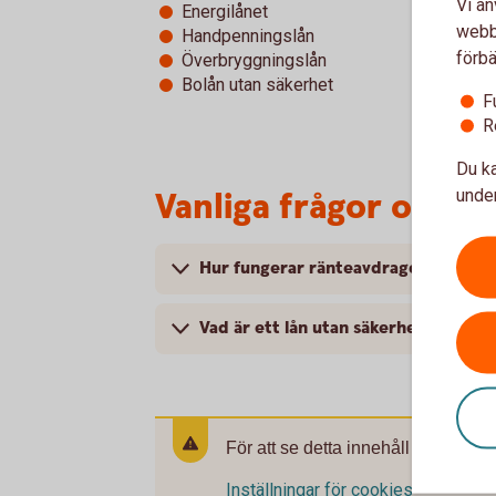
Vi an
Energilånet
webbp
Handpenningslån
förbä
Överbryggningslån
Bolån utan säkerhet
F
R
Du ka
Vanliga frågor och s
under
Hur fungerar ränteavdraget?
Vad är ett lån utan säkerhet?
För att se detta innehåll behöver d
Inställningar för cookies