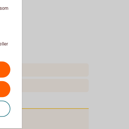
a som
eller