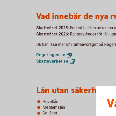
Vad innebär de nya r
Skatteåret 2025:
Endast hälften av räntan p
Skatteåret 2026:
Ränteavdraget för lån utan
Du kan läsa mer om ränteavdraget på Reger
Regeringen.
se
Skatteverket.
se
Lån utan säkerhet –
V
Privatlån
Medlemslån
Sollånet