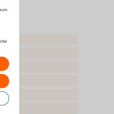
a som
eller