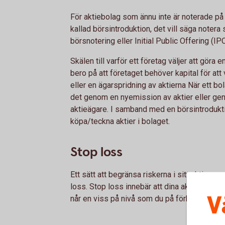
För aktiebolag som ännu inte är noterade på
kallad börsintroduktion, det vill säga notera
börsnotering eller Initial Public Offering (I
Skälen till varför ett företag väljer att göra 
bero på att företaget behöver kapital för att v
eller en ägarspridning av aktierna När ett bo
det genom en nyemission av aktier eller geno
aktieägare. I samband med en börsintrodukti
köpa/teckna aktier i bolaget.
Stop loss
Ett sätt att begränsa riskerna i sitt aktiesp
loss. Stop loss innebär att dina aktier per 
V
når en viss på nivå som du på förhand har b