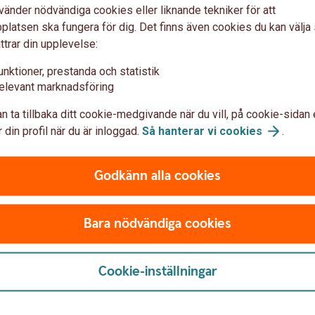
vänder nödvändiga cookies eller liknande tekniker för att
latsen ska fungera för dig. Det finns även cookies du kan välj
rendanalys mm – frågor och
ttrar din upplevelse:
unktioner, prestanda och statistik
elevant marknadsföring
n ta tillbaka ditt cookie-medgivande när du vill, på cookie-sidan 
 din profil när du är inloggad.
Så hanterar vi
cookies
.
Godkänn alla cookies
Bara nödvändiga cookies
ioner
Cookie-inställningar