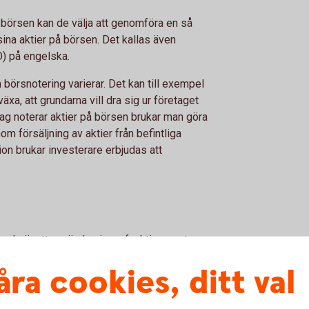
 börsen kan de välja att genomföra en så
 sina aktier på börsen. Det kallas även
PO) på engelska.
en börsnotering varierar. Det kan till exempel
äxa, att grundarna vill dra sig ur företaget
lag noterar aktier på börsen brukar man göra
m försäljning av aktier från befintliga
on brukar investerare erbjudas att
arande är att använda sig av funktionen stop
automatik kommer att säljas om aktiekursen
åra cookies, ditt val
estämt.