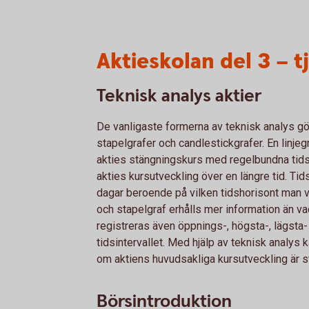
Aktieskolan del 3 – t
Teknisk analys aktier
De vanligaste formerna av teknisk analys gör
stapelgrafer och candlestickgrafer. En lin
akties stängningskurs med regelbundna tidsin
akties kursutveckling över en längre tid. Tids
dagar beroende på vilken tidshorisont man vä
och stapelgraf erhålls mer information än va
registreras även öppnings-, högsta-, lägsta-
tidsintervallet. Med hjälp av teknisk analys k
om aktiens huvudsakliga kursutveckling är s
Börsintroduktion