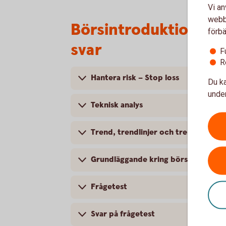
Vi an
webbp
Börsintroduktion, t
förbä
svar
F
R
Hantera risk – Stop loss
Du ka
under
Teknisk analys
Trend, trendlinjer och trendkanaler
Grundläggande kring börsintrodukt
Frågetest
Svar på frågetest