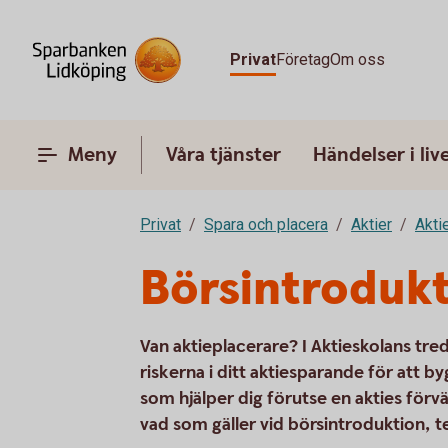
Privat
Företag
Om oss
Meny
Våra tjänster
Händelser i liv
Privat
Spara och placera
Aktier
Akti
Börsintrodukt
Van aktieplacerare? I Aktieskolans tre
riskerna i ditt aktiesparande för att b
som hjälper dig förutse en akties förv
vad som gäller vid börsintroduktion, t