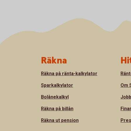
Sidfot
Räkna
Hi
Räkna på ränta-kalkylator
Ränt
Sparkalkylator
Om S
Bolånekalkyl
Jobb
Räkna på billån
Fina
Räkna ut pension
Pre