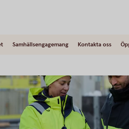
et
Samhällsengagemang
Kontakta oss
Öp