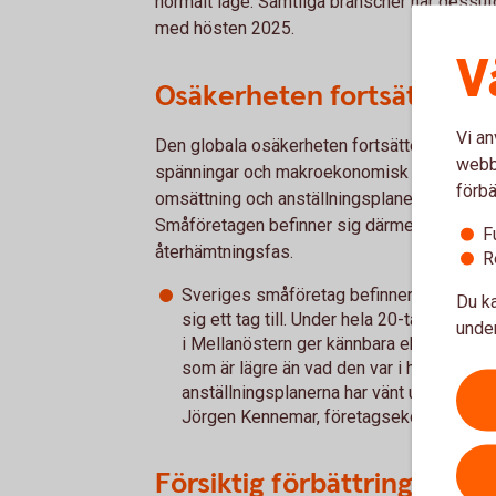
normalt läge. Samtliga branscher har dessut
med hösten 2025.
V
Osäkerheten fortsätter
Vi an
Den globala osäkerheten fortsätter att präg
webbp
spänningar och makroekonomisk turbulens dä
förbä
omsättning och anställningsplaner har vänt s
Småföretagen befinner sig därmed i en utdrag
F
återhämtningsfas.
R
Sveriges småföretag befinner sig i en utd
Du ka
sig ett tag till. Under hela 20-talet har u
under
i Mellanöstern ger kännbara ekonomiska
som är lägre än vad den var i höstas. O
anställningsplanerna har vänt upp – men v
Jörgen Kennemar, företagsekonom på S
Försiktig förbättring i lö