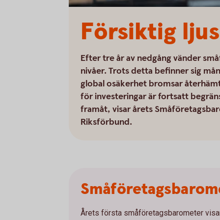
Försiktig lj
Efter tre år av nedgång vänder småf
nivåer. Trots detta befinner sig mån
global osäkerhet bromsar återhäm
för investeringar är fortsatt begrä
framåt, visar årets Småföretagsb
Riksförbund.
Småföretagsbarom
Årets första småföretagsbarometer visar 