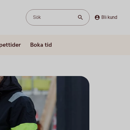
Sök
Bli kund
pettider
Boka tid