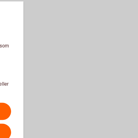
a som
eller