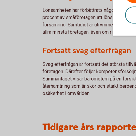
Lönsamheten har förbättrats något jämfört m
procent av småföretagen att lönsamheten ha
försämring. Samtidigt är utrymmet för investe
allra minsta företagen, även om risken för k
Fortsatt svag efterfrågan
Svag efterfrågan är fortsatt det största tillv
företagen. Därefter följer kompetensförsörjn
Sammantaget visar barometern på en försik
återhämtning som är skör och starkt beroen
osäkerhet i omvärlden.
Tidigare års rapport