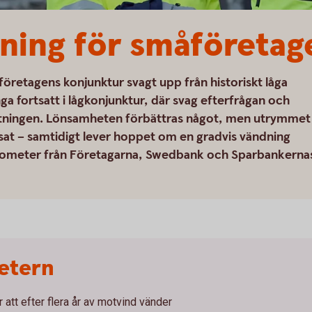
usning för småföretag
öretagens konjunktur svagt upp från historiskt låga
ga fortsatt i lågkonjunktur, där svag efterfrågan och
tningen. Lönsamheten förbättras något, men utrymmet
nsat – samtidigt lever hoppet om en gradvis vändning
arometer från Företagarna, Swedbank och Sparbankerna
etern
att efter flera år av motvind vänder