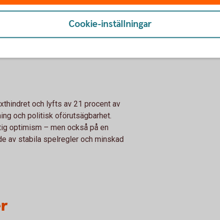
ed tidigare år. I vårens mätning uppger 34
Cookie-inställningar
r stärkts, medan 31 procent uppger en
ringar fortsatt begränsat, särskilt bland de
onkurser har minskat.
äxthindret och lyfts av 21 procent av
ing och politisk oförutsägbarhet.
tig optimism – men också på en
de av stabila spelregler och minskad
er