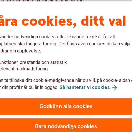
om skruvat ned sina förväntningar jämfört
åra cookies, ditt val
vänder nödvändiga cookies eller liknande tekniker för att
la företagens syn på framtiden. Geopolitiska
latsen ska fungera för dig. Det finns även cookies du kan välj
mpar optimismen, trots att orderingång,
ttrar din upplevelse:
vagt uppåt från mycket låga nivåer.
en lågkonjunktur snarare än i en tydlig
unktioner, prestanda och statistik
elevant marknadsföring
ragen lågkonjunktur, som ser ut att hålla i
n ta tillbaka ditt cookie-medgivande när du vill, på cookie-sidan 
tmaningar och konflikter utlöst varandra. Kriget
 din profil när du är inloggad.
Så hanterar vi
cookies
.
 effekter och dämpar konjunkturoptimismen,
rderingången, omsättningen och
i befinner fortsatt på låga nivåer, säger
Godkänn alla cookies
wedbank.
Bara nödvändiga cookies
nsamheten