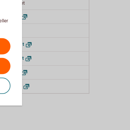
 Europé Net
SB
CapGI
eller
I
USA
I Japan
Net
I World
Net
SB
CapGI
X Bond
All