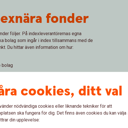
dexnära fonder
nder följer. På indexleverantörernas egna
lka bolag som ingår i index tillsammans med de
kt. Du hittar även information om hur:
e bolag
åra cookies, ditt val
akta om indexet
Bola
vänder nödvändiga cookies eller liknande tekniker för att
latsen ska fungera för dig. Det finns även cookies du kan välj
MSCI AC Asia ex Japan
(pdf)
MSCI
ttrar din upplevelse: