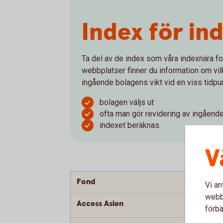
Index för in
Ta del av de index som våra indexnära fo
webbplatser finner du information om vi
ingående bolagens vikt vid en viss tidpun
bolagen väljs ut
ofta man gör revidering av ingåend
indexet beräknas.
V
Fond
F
Vi an
webbp
Access Asien
förbä