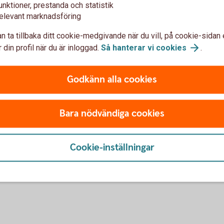
unktioner, prestanda och statistik
MSCI Europé Net
MSCI
elevant marknadsföring
OMXSB
CapGI
OMX
n ta tillbaka ditt cookie-medgivande när du vill, på cookie-sidan 
 din profil när du är inloggad.
Så hanterar vi
cookies
.
MSCI USA
(pdf)
MSC
MSCI Japan Net
(pdf)
MSC
Godkänn alla cookies
MSCI World Net
(pdf)
MSC
Bara nödvändiga cookies
OMXSB
CapGI
OMX
Cookie-inställningar
OMRX Bond
All
OMR