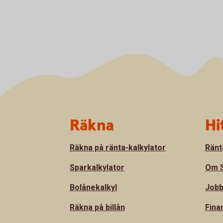
Sidfot
Räkna
Hi
Räkna på ränta-kalkylator
Ränt
Sparkalkylator
Om S
Bolånekalkyl
Jobb
Räkna på billån
Fina