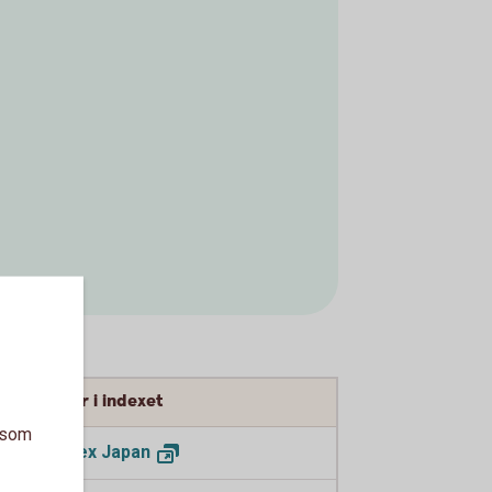
g som ingår i indexet
a som
 AC Asia ex
Japan