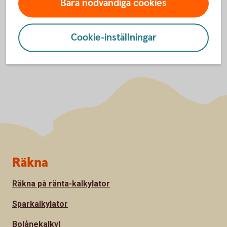
Bara nödvändiga cookies
Cookie-inställningar
Sidfot
Räkna
Räkna på ränta-kalkylator
Sparkalkylator
Bolånekalkyl