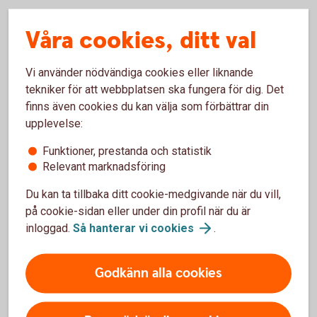
Våra cookies, ditt val
Risknivå 5-7
Sparar du på lång sikt kan du ta högre risk för
Vi använder nödvändiga cookies eller liknande
chans till högsta möjliga avkastning. Börsen
tekniker för att webbplatsen ska fungera för dig. Det
kommer svänga flera gånger men du kan vänta in
finns även cookies du kan välja som förbättrar din
en uppgång. Aktiefonder som placerar i ett visst
upplevelse:
land eller en viss bransch, har den högsta
risknivån.
Funktioner, prestanda och statistik
Relevant marknadsföring
Du kan ta tillbaka ditt cookie-medgivande när du vill,
på cookie-sidan eller under din profil när du är
inloggad.
Så hanterar vi
cookies
.
Mer information om risk
Godkänn alla cookies
Sparande och
risk
Så kan du tänka för att välja bra
fonder
Fondskolan - lär dig
mer