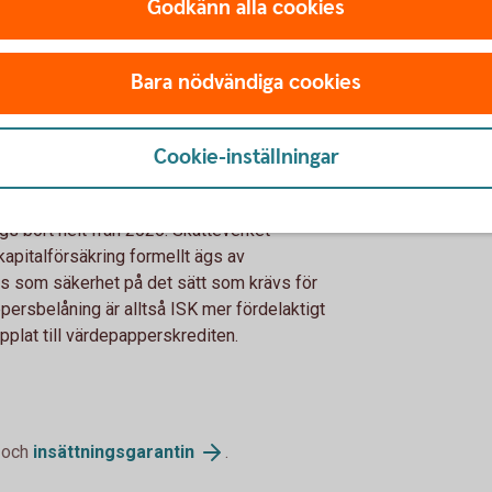
Godkänn alla cookies
depappersbelåning
Bara nödvändiga cookies
endast får dra av ränteutgifter på lån som
et har varit upp till Skatteverket att tolka
nteavdrag vid värdepappersbelåning görs en
Cookie-inställningar
KF.
t ISK och kan kvittas mot schablonintäkten,
gs bort helt från 2026. Skatteverket
apitalförsäkring formellt ägs av
las som säkerhet på det sätt som krävs för
ersbelåning är alltså ISK mer fördelaktigt
pplat till värdepapperskrediten.
och
insättningsgarantin
.