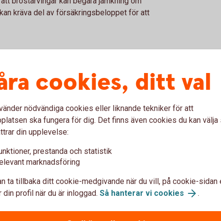
att bröstarvingar kan begära jämkning om
e kan kräva del av försäkringsbeloppet för att
ändska aktier
åra cookies, ditt val
ns väsentliga skillnader mellan ISK och
rukturen.
vänder nödvändiga cookies eller liknande tekniker för att
ierna, vilket innebär att du saknar rösträtt.
latsen ska fungera för dig. Det finns även cookies du kan välj
llskatteprocessen åt dig. Du behöver inte
ttrar din upplevelse:
unktioner, prestanda och statistik
t ger dig rösträtt men innebär att du betalar
elevant marknadsföring
i deklarationen. En viktig begränsning är att
 som motsvarar kontots schablonintäkt. Risken
n ta tillbaka ditt cookie-medgivande när du vill, på cookie-sidan 
t stor vid underskott av kapital, vilket ofta
 din profil när du är inloggad.
Så hanterar vi cookies
.