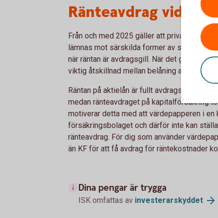
Ränteavdrag vid vär
Från och med 2025 gäller att privatpersoner 
lämnas mot särskilda former av säkerhet och d
när räntan är avdragsgill. När det gäller rä
viktig åtskillnad mellan belåning av ISK och 
Räntan på aktielån är fullt avdragsgill på et
medan ränteavdraget på kapitalförsäkring to
motiverar detta med att värdepapperen i en k
försäkringsbolaget och därför inte kan stäl
ränteavdrag. För dig som använder värdepapp
än KF för att få avdrag för räntekostnader ko
Dina pengar är trygga
ISK omfattas av
investerarskyddet