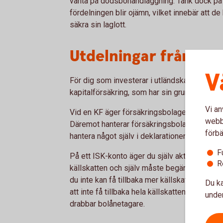
vänta på dödsbohandläggning. Tänk dock på 
fördelningen blir ojämn, vilket innebär att d
säkra sin laglott.
Utdelningar från utl
V
För dig som investerar i utländska aktier fin
kapitalförsäkring, som har sin grund i ägarst
Vi an
Vid en KF äger försäkringsbolaget formellt akt
webbp
Däremot hanterar försäkringsbolaget hela kä
förbä
hantera något själv i deklarationen.
F
På ett ISK-konto äger du själv aktierna, vilke
R
källskatten och själv måste begära avräkning 
du inte kan få tillbaka mer källskatt än vad
Du ka
att inte få tillbaka hela källskatten är särskil
under
drabbar bolånetagare.