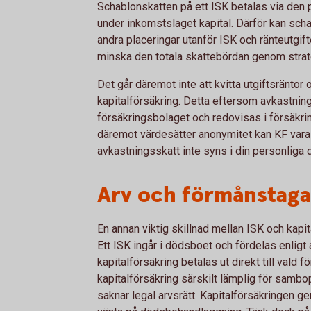
Schablonskatten på ett ISK betalas via den 
under inkomstslaget kapital. Därför kan scha
andra placeringar utanför ISK och ränteutgifte
minska den totala skattebördan genom strate
Det går däremot inte att kvitta utgiftsräntor
kapitalförsäkring. Detta eftersom avkastning
försäkringsbolaget och redovisas i försäkr
däremot värdesätter anonymitet kan KF vara e
avkastningsskatt inte syns i din personliga d
Arv och förmånstaga
En annan viktig skillnad mellan ISK och kapi
Ett ISK ingår i dödsboet och fördelas enlig
kapitalförsäkring betalas ut direkt till vald
kapitalförsäkring särskilt lämplig för samb
saknar legal arvsrätt. Kapitalförsäkringen g