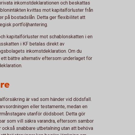
privata inkomstdeklarationen och beskattas
blonintäkten kvittas mot kapitalförluster från
r på bostadslån. Detta ger flexibilitet att
gisk portföljhantering.
 och kapitalförluster mot schablonskatten i en
sskatten i KF betalas direkt av
ingsbolagets inkomstdeklaration. Om du
tt bättre alternativ eftersom underlaget för
eklaration.
re
talförsäkring är vad som händer vid dödsfall.
t arvsordningen eller testamente, medan en
 förmånstagare utanför dödsboet. Detta gör
opar som vill säkra varandra, eftersom sambor
er också snabbare utbetalning utan att behöva