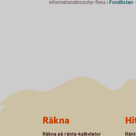
informationsbroschyr finns i
Fondlistan
Sidfot
Räkna
Hi
Räkna på ränta-kalkylator
Ränt