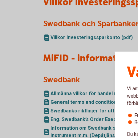
Villkor investerings
Swedbank och Sparbanke
Villkor Investeringssparkonto (pdf)
MiFID - information
V
Swedbank
Vi an
Allmänna villkor för handel med finans
webbp
General terms and conditions for trad
förbä
Swedbanks riktlinjer för utförande av
F
Eng. Swedbank’s Order Execution Poli
R
Information om Swedbank samt om för
Du ka
instrument m.m. (Depåtjänst) (pdf)