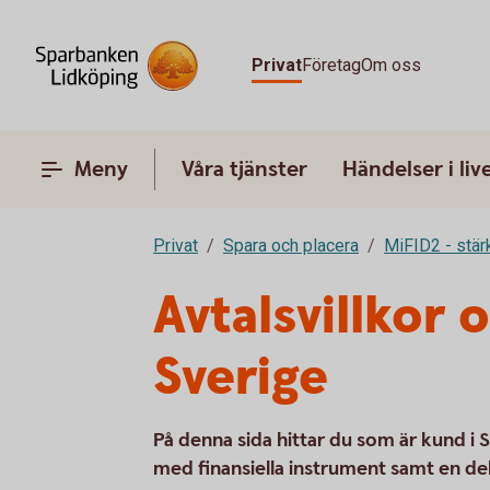
Privat
Företag
Om oss
Meny
Våra tjänster
Händelser i liv
Privat
Spara och placera
MiFID2 - stä
Avtalsvillkor 
Sverige
På denna sida hittar du som är kund i S
med finansiella instrument samt en de