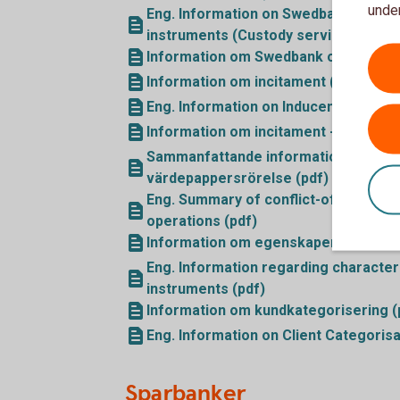
under
Eng. Information on Swedbank as well 
instruments (Custody service) (pdf)
Information om Swedbank och om han
Information om incitament (Depåtjäns
Eng. Information on Inducements (Cus
Information om incitament - Fondkont
Sammanfattande information om hante
värdepappersrörelse (pdf)
Eng. Summary of conflict-of-interes
operations (pdf)
Information om egenskaper och risker
Eng. Information regarding characteris
instruments (pdf)
Information om kundkategorisering (
Eng. Information on Client Categorisa
Sparbanker