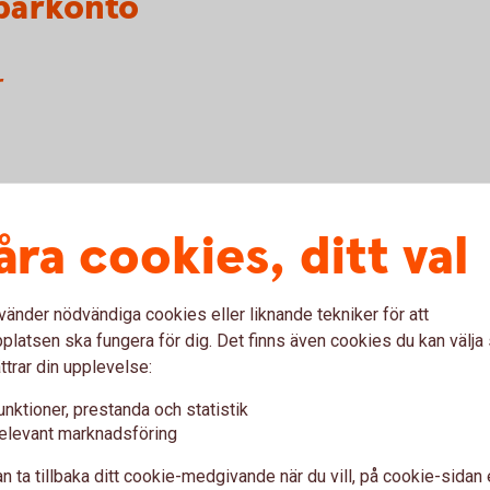
sparkonto
r
åra cookies, ditt val
vänder nödvändiga cookies eller liknande tekniker för att
iella instrument (pdf)
latsen ska fungera för dig. Det finns även cookies du kan välj
ing in financial instruments (pdf)
ttrar din upplevelse:
 order (pdf)
unktioner, prestanda och statistik
cy (pdf)
elevant marknadsföring
varing och handel med finansiella
n ta tillbaka ditt cookie-medgivande när du vill, på cookie-sidan 