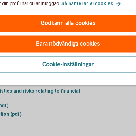
 din profil när du är inloggad.
Så hanterar vi
cookies
.
as custody and trading in financial
del med fondandelar (pdf)
Godkänn alla cookies
t) (pdf)
tody services) (pdf)
Bara nödvändiga cookies
otjänst (pdf)
ring av intressekonflikter i Swedbanks
Cookie-inställningar
t management in Swedbank’s securities
 avseende finansiella instrument (pdf)
tics and risks relating to financial
pdf)
tion (pdf)