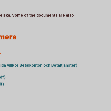
gelska.
Some of the documents are also
 mera
r
lda villkor Betalkonton och Betaltjänster)
df)
df)