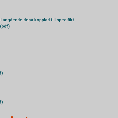
angående depå kopplad till specifikt
(pdf)
f)
f)