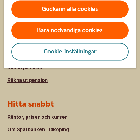
Godkänn alla cookies
Sidfot
Räkna
Bara nödvändiga cookies
Räkna på ränta-kalkylator
Sparkalkylator
Cookie-inställningar
Bolånekalkyl
Räkna på billån
Räkna ut pension
Hitta snabbt
Räntor, priser och kurser
Om Sparbanken Lidköping