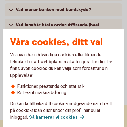
Vad menar banken med kundskydd?
Vad innebär bästa orderutförande (best
execution)?
Våra cookies, ditt val
Var kan jag hitta mer information om MiFID2?
Vi använder nödvändiga cookies eller liknande
tekniker för att webbplatsen ska fungera för dig. Det
finns även cookies du kan välja som förbättrar din
upplevelse:
Funktioner, prestanda och statistik
Relevant marknadsföring
Du kan ta tillbaka ditt cookie-medgivande när du vill,
på cookie-sidan eller under din profil när du är
inloggad.
Så hanterar vi
cookies
.