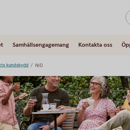
et
Samhällsengagemang
Kontakta oss
Öp
rkts kundskydd
NID