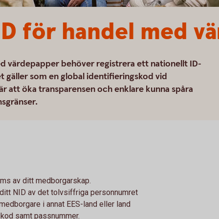
ID för handel med v
d värdepapper behöver registrera ett nationellt ID-
 gäller som en global identifieringskod vid
är att öka transparensen och enklare kunna spåra
nsgränser.
äms av ditt medborgarskap.
itt NID av det tolvsiffriga personnumret
medborgare i annat EES-land eller land
dskod samt passnummer.