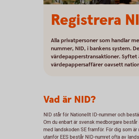
Registrera N
Alla privatpersoner som handlar me
nummer, NID, i bankens system. Det
värdepapperstransaktioner. Syftet 
värdepappersaffärer oavsett natio
Vad är NID?
NID står för Nationellt ID-nummer och best
Om du enbart är svensk medborgare består d
med landskoden SE framför. För dig som är 
utanför EES består NID-numret ofta av lan