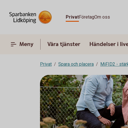
Privat
Företag
Om oss
Meny
Våra tjänster
Händelser i liv
Privat
Spara och placera
MiFID2 - stä