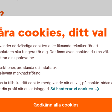
?
pper behöver registrera ett NID.
åra cookies, ditt val
t NID. För köp och försäljning av fondandelar
dock inget NID.
vänder nödvändiga cookies eller liknande tekniker för att
u ett NID
latsen ska fungera för dig. Det finns även cookies du kan välj
ttrar din upplevelse:
ärdepapperstjänsten eller via ett
unktioner, prestanda och statistik
trera uppgifter om ditt medborgarskap. Det
elevant marknadsföring
 eller i appen under Personuppgifter,
n ta tillbaka ditt cookie-medgivande när du vill, på cookie-sidan 
 din profil när du är inloggad.
Så hanterar vi
cookies
.
 dina uppgifter så hjälper vi dig.
Godkänn alla cookies