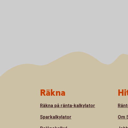
Sidfot
Räkna
Hi
Räkna på ränta-kalkylator
Ränt
Sparkalkylator
Om S