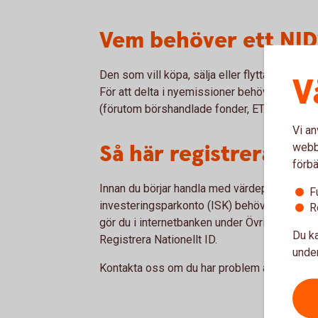
Vem behöver ett NID
Den som vill köpa, sälja eller flytta värdepa
V
För att delta i nyemissioner behövs också et
(förutom börshandlade fonder, ETF) behövs 
Vi an
Så här registrerar d
webbp
förbä
Innan du börjar handla med värdepapper via v
F
investeringsparkonto (ISK) behöver du regis
R
gör du i internetbanken under Övriga tjänster
Du ka
Registrera Nationellt ID.
under
Kontakta oss om du har problem att registrera