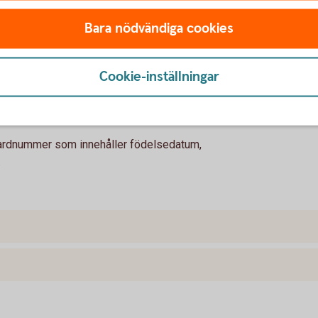
D
Bara nödvändiga cookies
skapa ett NID.
Cookie-inställningar
dardnummer som innehåller födelsedatum,
.