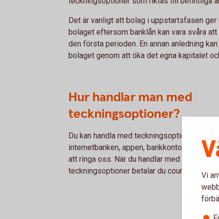
teckningsoptioner som riktas till befintliga a
Det är vanligt att bolag i uppstartsfasen ger u
bolaget eftersom banklån kan vara svåra att 
den första perioden. En annan anledning kan 
bolaget genom att öka det egna kapitalet oc
Hur handlar man med
teckningsoptioner?
Du kan handla med teckningsoptioner via
V
internetbanken, appen, bankkontor eller ge
att ringa oss. När du handlar med
teckningsoptioner betalar du courtage.
Vi an
webbp
förbä
F