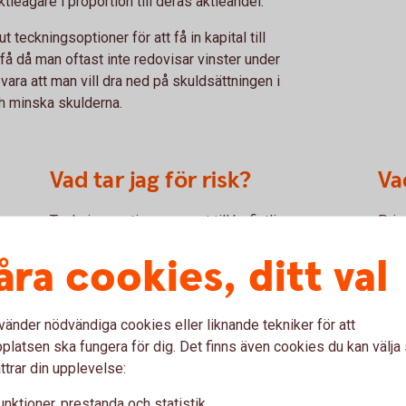
ktieägare i proportion till deras aktieandel.
t teckningsoptioner för att få in kapital till
få då man oftast inte redovisar vinster under
vara att man vill dra ned på skuldsättningen i
h minska skulderna.
Vad tar jag för risk?
Va
Teckningsoptioner ges ut till befintliga
Pris
aktieägare. De som inte vill delta i emissionen
på d
åra cookies, ditt val
kan sälja sina teckningsoptioner på börsen.
värd
nom
Eftersom de oftast har långa löptider sätts
kurs
teckningskursen på aktien högre än gällande
kurs
vänder nödvändiga cookies eller liknande tekniker för att
marknadskurs. Som för många andra placeringar
hand
latsen ska fungera för dig. Det finns även cookies du kan välj
riskerar du att hela det investerade kapitalet kan
Utde
ttrar din upplevelse:
gå förlorat. Du som har fått teckningsoptioner
teck
tilldelade av bolaget och väljer att inte utnyttja
bola
unktioner, prestanda och statistik