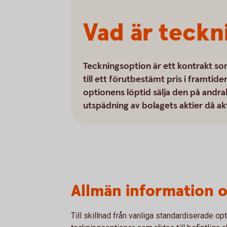
Vad är teckn
Teckningsoption är ett kontrakt so
till ett förutbestämt pris i framtid
optionens löptid sälja den på and
utspädning av bolagets aktier då ak
Allmän information 
Till skillnad från vanliga standardiserade op