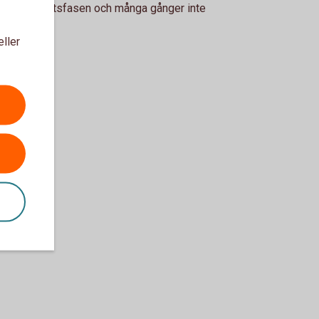
er i uppstartsfasen och många gånger inte
med vinst.
eller