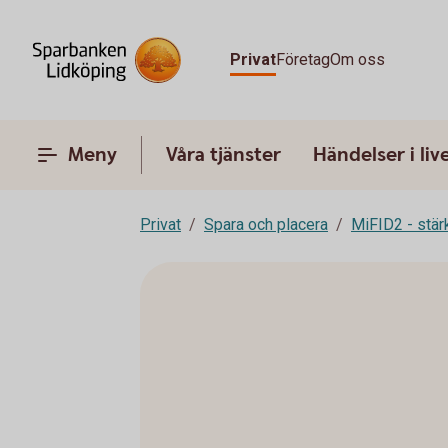
Privat
Företag
Om oss
Meny
Våra tjänster
Händelser i liv
Privat
Spara och placera
MiFID2 - stä