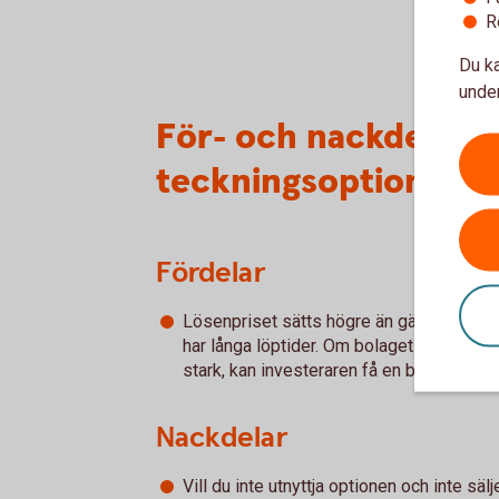
R
Du ka
under
För- och nackdelar 
teckningsoptioner
Fördelar
Lösenpriset sätts högre än gällande ma
har långa löptider. Om bolaget går bra oc
stark, kan investeraren få en bra hävstån
Nackdelar
Vill du inte utnyttja optionen och inte säl