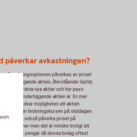
d påverkar avkastningen?
et på teckningsoptionen påverkas av priset
en underliggande aktien, återstående löptid,
et för att teckna nya aktier och hur pass
rörlig den underliggande aktien är. En mer
rörlig aktie ökar möjligheten att aktien
las högre än teckningskursen på slutdagen.
a som
lningar kan också påverka priset på
ningsoptioner men det är mindre troligt att
get delar ut pengar då dessa bolag oftast