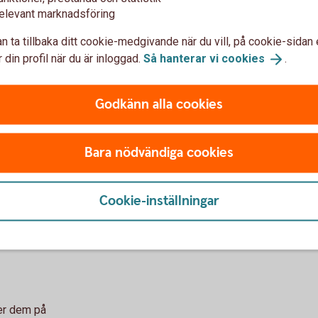
dem, kan förlora hela värdet på optionerna om
ligg
elevant marknadsföring
du inte säljer dem.
går 
n ta tillbaka ditt cookie-medgivande när du vill, på cookie-sidan 
 din profil när du är inloggad.
Så hanterar vi
cookies
.
med
Godkänn alla cookies
Bara nödvändiga cookies
Cookie-inställningar
rknadskurs då dessa kontrakt
h framtidstron på aktien är
g på sin option.
jer dem på