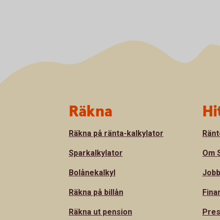
Sidfot
Räkna
Hi
Räkna på ränta-kalkylator
Ränt
Sparkalkylator
Om S
Bolånekalkyl
Jobb
Räkna på billån
Fina
Räkna ut pension
Pre