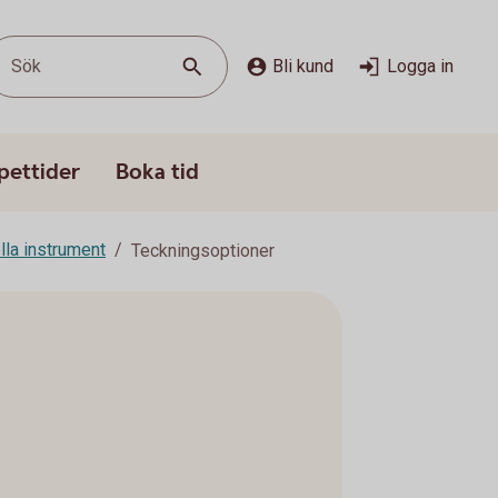
Sök
Bli kund
Logga in
pettider
Boka tid
lla instrument
Teckningsoptioner