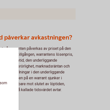
d påverkar avkastningen?
et på warranten påverkas av priset på den
rliggande tillgången, warrantens lösenpris,
stående löptid, den underliggande
gångens kursrörlighet, marknadsräntan och
tuella utdelningar i den underliggande
gången. Kursen på en warrant sjunker i
a som
änhet snabbare mot slutet av löptiden,
rsom det så kallade tidsvärdet avtar.