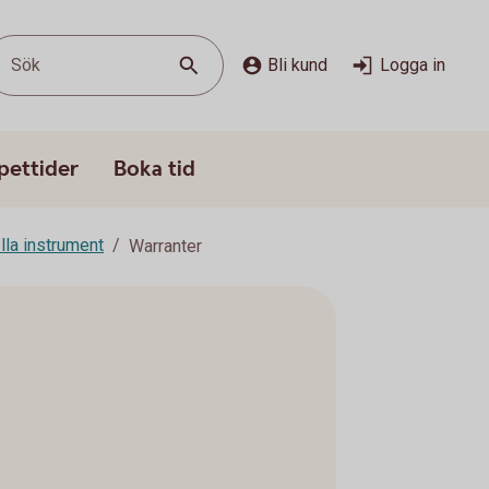
Sök
Bli kund
Logga in
pettider
Boka tid
lla instrument
Warranter