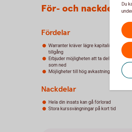
Du ka
För- och nackdelar 
under
Fördelar
Warranter kräver lägre kapitalinsats än e
tillgång
Erbjuder möjligheten att ta del av en för
som ned
Möjligheter till hög avkastning på satsat 
Nackdelar
Hela din insats kan gå förlorad
Stora kurssvängningar på kort tid