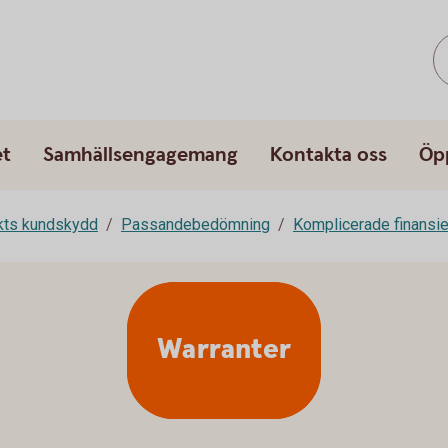
et
Samhällsengagemang
Kontakta oss
Öp
rkts kundskydd
Passandebedömning
Komplicerade finansie
Warranter