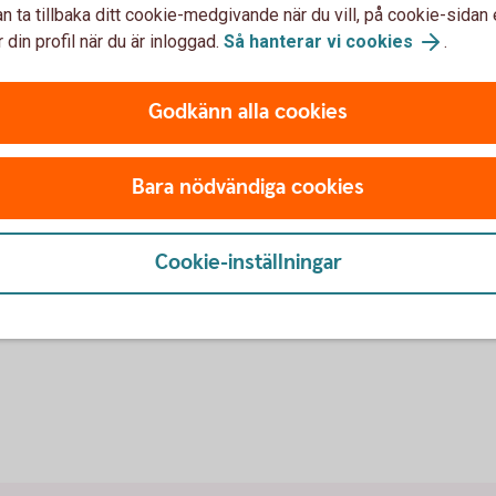
n ta tillbaka ditt cookie-medgivande när du vill, på cookie-sidan 
med warranter
 din profil när du är inloggad.
Så hanterar vi cookies
.
Warranter
Med warranter tar du del av
Godkänn alla cookies
själva aktien och kan tjän
(beroende av om du köper en
n investering i underliggande
Bara nödvändiga cookies
Warranter
väntad kursrörelse, såväl upp
Cookie-inställningar
kapital