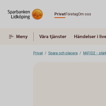
Privat
Företag
Om oss
Meny
Våra tjänster
Händelser i liv
Privat
Spara och placera
MiFID2 - stä