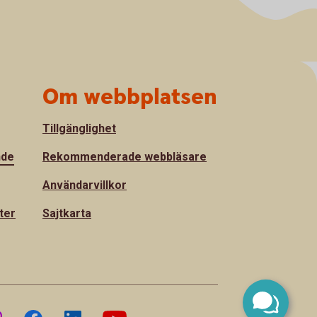
Om webbplatsen
Tillgänglighet
nde
Rekommenderade webbläsare
Användarvillkor
ter
Sajtkarta