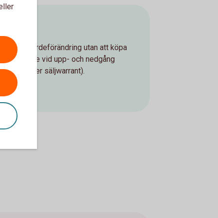
eller
 aktiers värdeförändring utan att köpa
a pengar både vid upp- och nedgång
 köp- eller säljwarrant).