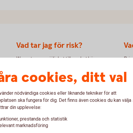
Vad tar jag för risk?
Va
Warranter ger möjlighet till mycket hög
Pris
avkastning, men även riskerna är höga då hela
unde
på
åra cookies, ditt val
det investerade kapitalet kan gå förlorat. Denna
åter
så kallade hävstångseffekt kan medföra att
till
inga
såväl vinsten som förlusten på insatt kapital blir
even
vänder nödvändiga cookies eller liknande tekniker för att
procentuellt större än om placeringen hade
till
latsen ska fungera för dig. Det finns även cookies du kan välj
gjorts direkt i den underliggande aktien. Mer om
allm
ttrar din upplevelse:
de viktigaste riskerna med warranter återfinns
efte
på länken ”Warranter” ovan.
unktioner, prestanda och statistik
elevant marknadsföring