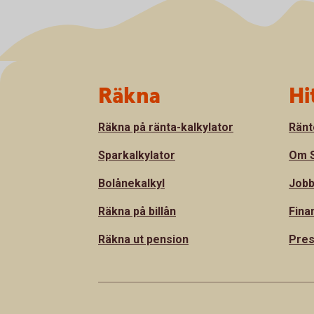
Sidfot
Räkna
Hi
Räkna på ränta-kalkylator
Ränt
Sparkalkylator
Om S
Bolånekalkyl
Jobb
Räkna på billån
Fina
Räkna ut pension
Pre