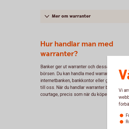
Mer om warranter
Hur handlar man med
warranter?
Banker ger ut warranter och dessa noteras 
V
börsen. Du kan handla med warranter via
internetbanken, bankkontor eller genom att r
till oss. När du handlar warranter betalar du
Vi an
courtage, precis som när du köper en aktie.
webbp
förbä
F
R