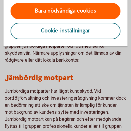
bakgrund av kundens kunskaper och erfarenheter.
Bara nödvändiga cookies
Professionella kunder kan på begäran och efter bankens
medgivande flyttas till gruppen icke-professionella kunder
Cookie-inställningar
och därmed höja skyddsnivån. Professionella kunder kan
också på begäran och efter bankens medgivande flyttas till
gruppen jämbördiga motparter och därmed sänka
skyddsnivån. Närmare upplysningar om det lämnas av din
rådgivare eller ditt lokala bankkontor.
Jämbördig motpart
Jämbördiga motparter har lägst kundskydd. Vid
portföljförvaltning och investeringsrådgivning kommer dock
en bedömning att ske om tjänsten är lämplig för kunden
mot bakgrund av kundens syfte med investeringen.
Jämbördig motpart kan på begäran och efter medgivande
flyttas till gruppen professionella kunder eller till gruppen