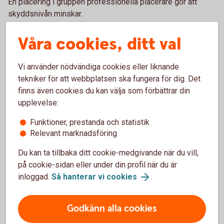
En placering i gruppen professionella placerare gör att
skyddsnivån minskar.
Våra cookies, ditt val
Professionell kund
Vi använder nödvändiga cookies eller liknande
Professionella kunder antas vara i stånd att fatta sina egna
tekniker för att webbplatsen ska fungera för dig. Det
investeringsbeslut och förstå riskerna med sina
finns även cookies du kan välja som förbättrar din
investeringar. De förväntas normalt ha sådana kunskaper att
upplevelse:
de själva kan avgöra vilken information de behöver för att
kunna göra ett investeringsbeslut. Det innebär att den som
Funktioner, prestanda och statistik
är professionell kund själv måste begära den information
Relevant marknadsföring
som hon eller han anser sig behöva. Vid
investeringsrådgivning gör banken normalt inte någon
Du kan ta tillbaka ditt cookie-medgivande när du vill,
bedömning av kundens erfarenhet och kunskaper och inte
på cookie-sidan eller under din profil när du är
av kundens finansiella ställning. Vid portföljförvaltning sker
inloggad.
Så hanterar vi cookies
.
inte heller någon bedömning av kundens erfarenhet och
kunskaper. Vid andra typer av tjänster sker till skillnad från
Godkänn alla cookies
vad som gäller beträffande icke professionella kunder -
ingen bedömning avseende om tjänsten är passande mot