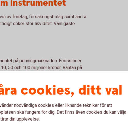
om instrumentet
is av företag, försäkringsbolag samt andra
tidigt söker stor likviditet. Vanligaste
umentet på penningmarknaden. Emissioner
 10, 50 och 100 miljoner kronor. Räntan på
tan och används som riktmärke för den korta
åra cookies, ditt val
vänder nödvändiga cookies eller liknande tekniker för att
 och företagens instrument för att låna
latsen ska fungera för dig. Det finns även cookies du kan välj
är 1 miljon och priset på ett
ttrar din upplevelse: