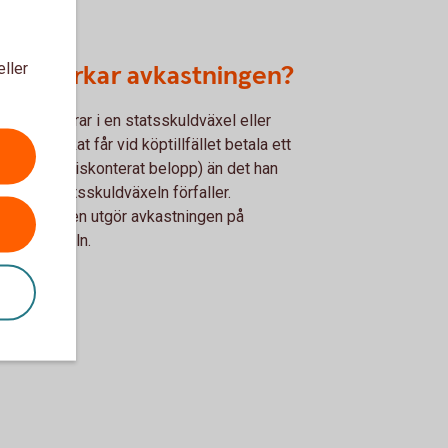
eller
d påverkar avkastningen?
som placerar i en statsskuldväxel eller
tagscertifikat får vid köptillfället betala ett
e belopp (diskonterat belopp) än det han
ller när statsskuldväxeln förfaller.
anskillnaden utgör avkastningen på
sskuldväxeln.