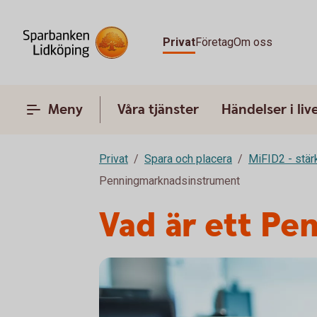
Privat
Företag
Om oss
Meny
Våra tjänster
Händelser i liv
Privat
Spara och placera
MiFID2 - stä
Penningmarknadsinstrument
Vad är ett P