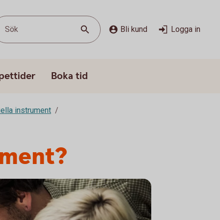
Sök
Bli kund
Logga in
pettider
Boka tid
ella instrument
ument?