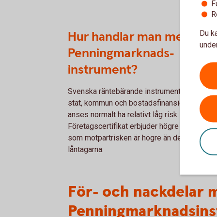
F
R
Du ka
Hur handlar man med
under
Penningmarknads-
instrument?
Svenska räntebärande instrument utgivna av
stat, kommun och bostadsfinansieringsbola
anses normalt ha relativt låg risk.
Företagscertifikat erbjuder högre ränta samt
som motpartrisken är högre än de förstnäm
låntagarna.
För- och nackdelar 
Penningmarknadsin