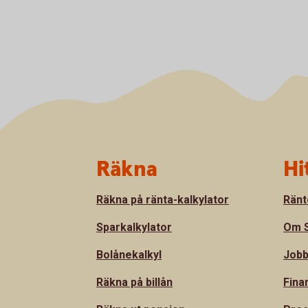
Sidfot
Räkna
Hi
Räkna på ränta-kalkylator
Ränt
Sparkalkylator
Om S
Bolånekalkyl
Jobb
Räkna på billån
Fina