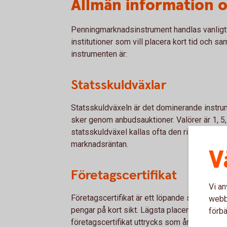
Allmän information 
Penningmarknadsinstrument handlas vanligtv
institutioner som vill placera kort tid och sam
instrumenten är:
Statsskuldväxlar
Statsskuldväxeln är det dominerande instr
sker genom anbudsauktioner. Valörer är 1, 5,
statsskuldväxel kallas ofta den riskfria rän
marknadsräntan.
V
Företagscertifikat
Vi an
Företagscertifikat är ett löpande skuldebrev
webbp
pengar på kort sikt. Lägsta placeringsbelopp 
förbä
företagscertifikat uttrycks som årsränta.