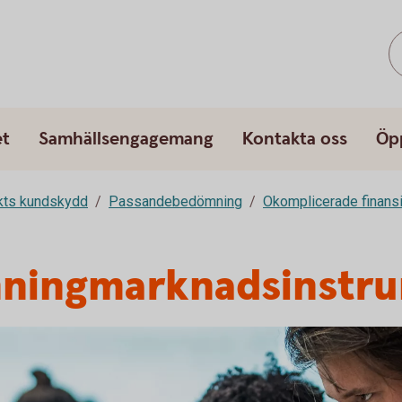
et
Samhällsengagemang
Kontakta oss
Öp
rkts kundskydd
Passandebedömning
Okomplicerade finansi
enningmarknadsinstr