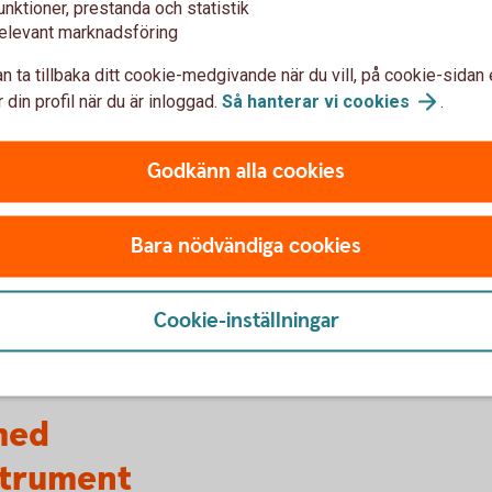
unktioner, prestanda och statistik
elevant marknadsföring
n ta tillbaka ditt cookie-medgivande när du vill, på cookie-sidan 
Vad tar jag för risk?
Va
 din profil när du är inloggad.
Så hanterar vi
cookies
.
Svenska räntebärande instrument utgivna av
Den 
stat, kommun och bostadsfinansieringsbolag
före
Godkänn alla cookies
anses normalt ha relativt låg risk.
lägr
Företagscertifikat erbjuder högre ränta samtidigt
erhå
g
som motpartrisken är högre än de förstnämnda
Mell
Bara nödvändiga cookies
låntagarna.
stat
idigt
nda
Cookie-inställningar
med
strument