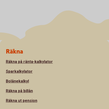
Sidfot
Räkna
Räkna på ränta-kalkylator
Sparkalkylator
Bolånekalkyl
Räkna på billån
Räkna ut pension