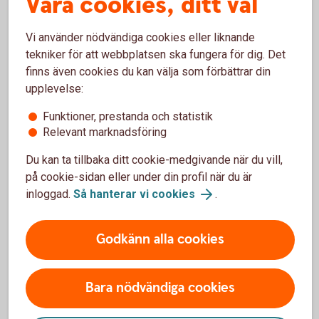
Våra cookies, ditt val
När man handlar Swedbanks Bull & Bear-certifikat betalar
man courtage, precis som vid aktieköp. Handel med
Swedbanks Bull & Bear-certifikat i internetbanken och
Vi använder nödvändiga cookies eller liknande
mobilbanken är avgiftsfri, för övriga kanaler gäller ordinarie
tekniker för att webbplatsen ska fungera för dig. Det
prislista. Vid handel tas en spread mellan köp och säljkurs
finns även cookies du kan välja som förbättrar din
ut. Ett certifikats värde vid marknadens öppning motsvarar
upplevelse:
föregående noteringsdags stängningskurs justerat med
Funktioner, prestanda och statistik
marginaluttag. Se respektive certifikats slutliga villkor för
Relevant marknadsföring
mer information om marginaluttag.
Du kan ta tillbaka ditt cookie-medgivande när du vill,
Viktigt att veta
på cookie-sidan eller under din profil när du är
inloggad.
Så hanterar vi cookies
.
För respektive Bull & Bear-certifikat finns slutliga villkor.
Bull & Bear-certifikat är så kallade ETN:er, Exchange Traded
Godkänn alla cookies
Notes, och i slutliga villkor dokumenteras dessa som
certifikat. Det är viktigt att du läser dessa villkor
tillsammans med det av Finansinspektionen godkända
Bara nödvändiga cookies
grundprospektet innan du handlar. Slutliga villkor samt
grundprospekt finns att ladda ner på hemsidan.