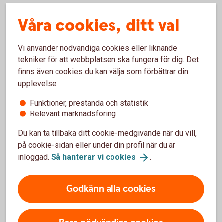
Gäller från 25 juni 2024
Våra cookies, ditt val
Villkor Aktie- och Fondkonto
Vi använder nödvändiga cookies eller liknande
tekniker för att webbplatsen ska fungera för dig. Det
finns även cookies du kan välja som förbättrar din
ISK
upplevelse:
Funktioner, prestanda och statistik
Gäller från 24 juni 2024
Relevant marknadsföring
Villkor Investeringssparkonto (ISK)
Du kan ta tillbaka ditt cookie-medgivande när du vill,
Villkor för Investeringssparkonto (ISK) Fond (pdf)
på cookie-sidan eller under din profil när du är
inloggad.
Så hanterar vi
cookies
.
Villkor Aktie- och Fondkonto (pdf)
Godkänn alla cookies
IPS