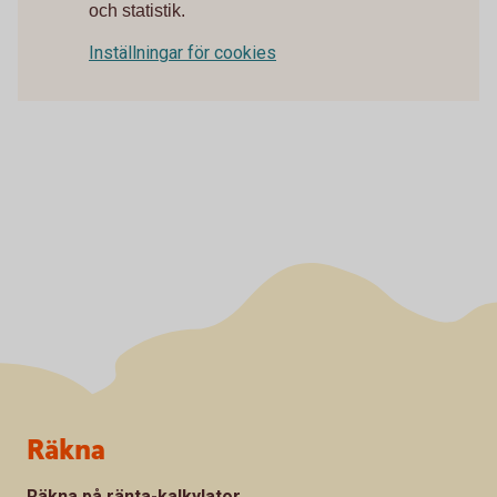
och statistik.
Inställningar för cookies
Sidfot
Räkna
Räkna på ränta-kalkylator