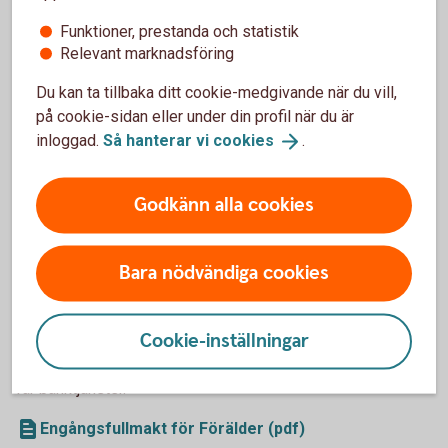
Funktioner, prestanda och statistik
Skaffa banktjänster till ditt barn –
Relevant marknadsföring
på bokat bankmöte
Du kan ta tillbaka ditt cookie-medgivande när du vill,
på cookie-sidan eller under din profil när du är
Boka tid
inloggad.
Så hanterar vi
cookies
.
Vårdnadshavare kan även skaffa tjänsterna genom att
besöka vårt kontor på ett bokat möte tillsammans med
Godkänn alla cookies
barnet.
Boka tid för att skaffa banktjänster till ditt
barn
Bara nödvändiga cookies
Ta med fullmakt
Tänk på att båda vårdnadshavarna ska godkänna att barnet
Cookie-inställningar
får banktjänster. Om en av er kontaktar banken behövs en
fullmakt som intygar att den andra har sagt ja till att barnet
får banktjänster.
Engångsfullmakt för Förälder (pdf)