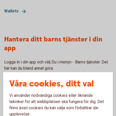
Wallets
Hantera ditt barns tjänster i din
app
Logga in i din app och välj Du i menyn - Barns tjänster. Det
här kan du bland annat göra:
Uppgradera till Mobilt BankID – för att logga in även hos
Våra cookies, ditt val
företag och myndigheter
Skaffa och ändra beloppsgräns för Swish
Vi använder nödvändiga cookies eller liknande
Aktivera barnets kort, spärra och ersätta, stänga kortet
tillfälligt samt slå av och på kort för internetköp
tekniker för att webbplatsen ska fungera för dig. Det
finns även cookies du kan välja som förbättrar din
upplevelse: