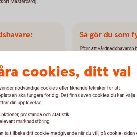
kkort Mastercard).
dshavare:
Så gör du som fyl
Efter att vårdnadshavaren 
internetbanken kan du, inom
ster i internetbanken eller
ett kort i Samsung Pay.
n.
åra cookies, ditt val
å igenom flödet.
Skaffa Samsung Pay
Öppna Samsung Pay-ap
vänder nödvändiga cookies eller liknande tekniker för att
Hos Samsung kan du läsa
latsen ska fungera för dig. Det finns även cookies du kan välj
att använda med Samsun
ttrar din upplevelse:
Skaffa Mobilt BankID
Du behöver Mobilt BankID
unktioner, prestanda och statistik
Anslut kortet och veri
elevant marknadsföring
Anslut ditt kort genom 
n ta tillbaka ditt cookie-medgivande när du vill, på cookie-sidan 
verifiera kortet med Mob