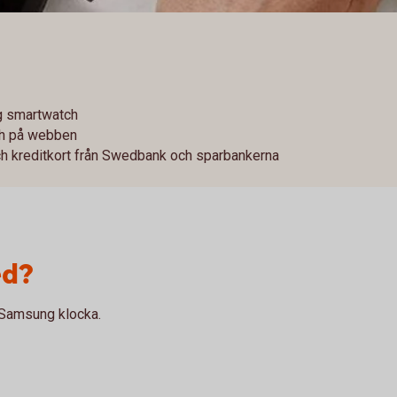
g smartwatch
och på webben
ch kreditkort från Swedbank och sparbankerna
ed?
 Samsung klocka.