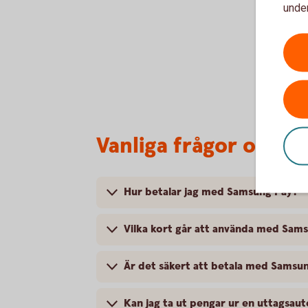
under
Vanliga frågor och 
Hur betalar jag med Samsung Pay?
Vilka kort går att använda med Sam
Är det säkert att betala med Samsu
Kan jag ta ut pengar ur en uttagsa