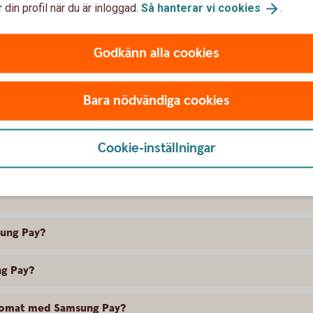
 din profil när du är inloggad.
Så hanterar vi
cookies
.
För att använda Samsung P
verifieringsmetod. Du kan ve
Godkänn alla cookies
en kod kopplad till Samsun
Bara nödvändiga cookies
svar om Samsung Pay
Cookie-inställningar
sung Pay?
ng Pay?
utomat med Samsung Pay?