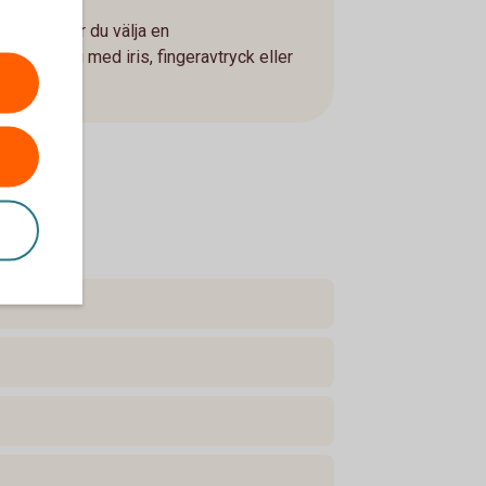
ay behöver du välja en
rifiera dig med iris, fingeravtryck eller
g Pay.