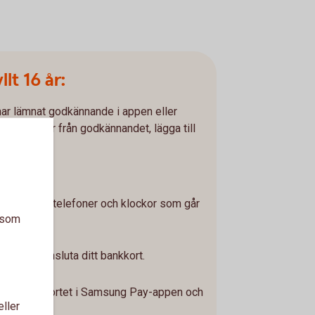
lt 16 år:
har lämnat godkännande i appen eller
 24 timmar från godkännandet, lägga till
pen.
 om vilka telefoner och klockor som går
a som
g Pay.
 för att ansluta ditt bankkort.
fiera
att scanna kortet i Samsung Pay-appen och
eller
ilt BankID.