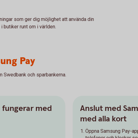
ingar som ger dig möjlighet att använda din
i butiker runt om i världen.
ung Pay
rån Swedbank och sparbankerna.
- fungerar med
Anslut med Sam
med alla kort
Öppna Samsung Pay-appe
telefoner och klockor s