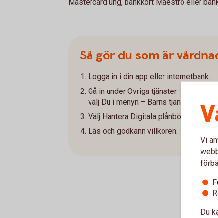
Mastercard ung, bankkort Maestro eller ban
Så gör du som är vårdna
Logga in i din app eller internetbank.
Gå in under Övriga tjänster – Barns tjän
välj Du i menyn – Barns tjänster i appe
V
Välj Hantera Digitala plånböcker och g
Läs och godkänn villkoren.
Vi an
webbp
förbä
F
R
Du ka