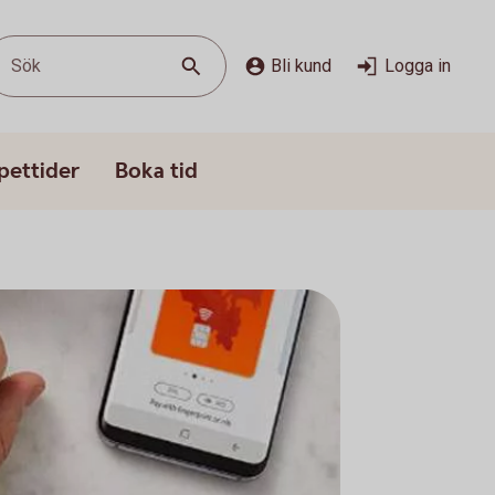
Sök
Bli kund
Logga in
pettider
Boka tid