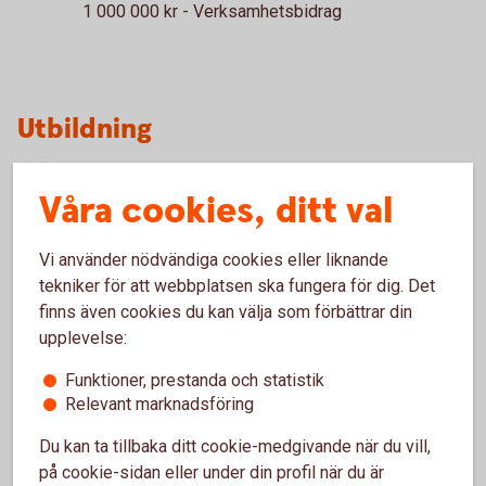
1 000 000 kr - Verksamhetsbidrag
Utbildning
Föreningen Lidköpings
Våra cookies, ditt val
Internationella kultur kvinnor
20 000 kr - Verksamhetsbidrag 2019
Vi använder nödvändiga cookies eller liknande
tekniker för att webbplatsen ska fungera för dig. Det
Studieförbundet Vuxenskolan
finns även cookies du kan välja som förbättrar din
29 300 kr - Keramikkurs för personer med
upplevelse:
funktionsnedsättning
Funktioner, prestanda och statistik
Lidköpings Kommun, Solhaga
Relevant marknadsföring
15 000 kr - Målarkurs
Du kan ta tillbaka ditt cookie-medgivande när du vill,
Skaraborgs Sjukhus
på cookie-sidan eller under din profil när du är