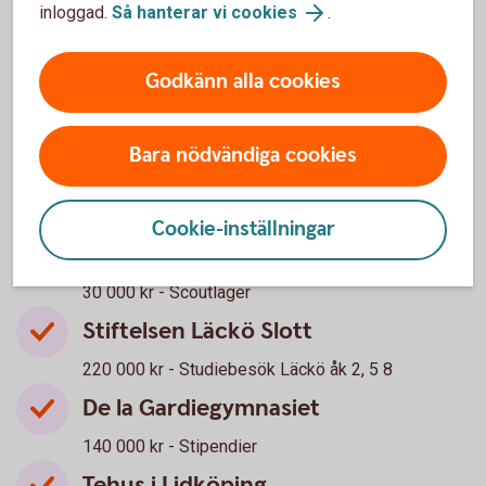
inloggad.
Så hanterar vi cookies
.
barnmottagning
15 000 kr - Projekt barnfetma
Godkänn alla cookies
Campus SFI, Lidköpings kommun
85 000 kr - Studieresa Läckö
Bara nödvändiga cookies
Sparbanken Lidköping
800 000 kr - Skolprojektet "Ekonomikollen"
Cookie-inställningar
Equmenia Lidköping
30 000 kr - Scoutläger
Stiftelsen Läckö Slott
220 000 kr - Studiebesök Läckö åk 2, 5 8
De la Gardiegymnasiet
140 000 kr - Stipendier
Tehus i Lidköping