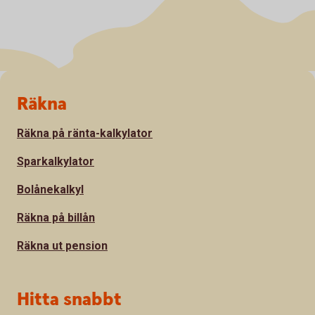
Sidfot
Räkna
Räkna på ränta-kalkylator
Sparkalkylator
Bolånekalkyl
Räkna på billån
Räkna ut pension
Hitta snabbt