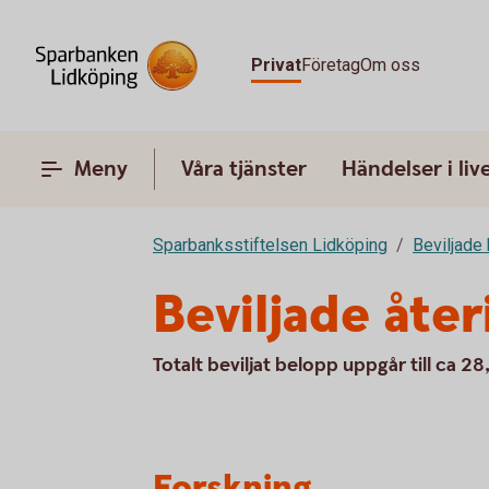
Privat
Företag
Om oss
Meny
Våra tjänster
Händelser i liv
Sparbanksstiftelsen Lidköping
Beviljade 
Beviljade åte
Totalt beviljat belopp uppgår till ca 2
Forskning