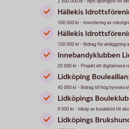
2 500 000 kr - Nytt sportgolv till id
Hällekis Idrottsfören
100 000 kr - Investering av robotgr
Hällekis Idrottsfören
150 000 kr - Bidrag för anläggning 
Innebandyklubben Li
20 000 kr - Projekt att digitalisera 
Lidköping Bouleallian
45 000 kr - Bidrag till hög hyreskos
Lidköpings Bouleklu
9 000 kr - Inköp av bouleklot till s
Lidköpings Brukshun