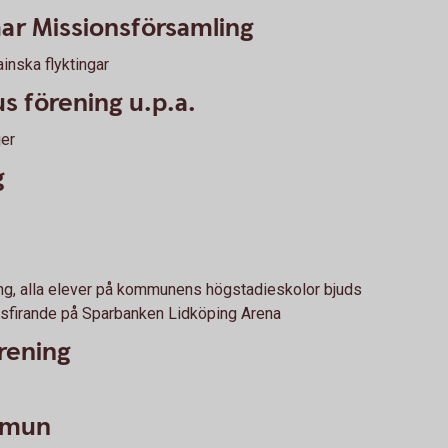
r Missionsförsamling
ainska flyktingar
s förening u.p.a.
jer
g
g, alla elever på kommunens högstadieskolor bjuds
ngsfirande på Sparbanken Lidköping Arena
rening
ommun