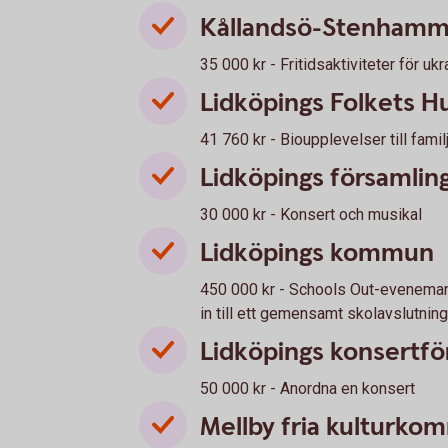
Kållandsö-Stenhamma
35 000 kr - Fritidsaktiviteter för ukr
Lidköpings Folkets Hu
41 760 kr - Bioupplevelser till famil
Lidköpings församlin
30 000 kr - Konsert och musikal
Lidköpings kommun
450 000 kr - Schools Out-eveneman
in till ett gemensamt skolavslutni
Lidköpings konsertfö
50 000 kr - Anordna en konsert
Mellby fria kulturk