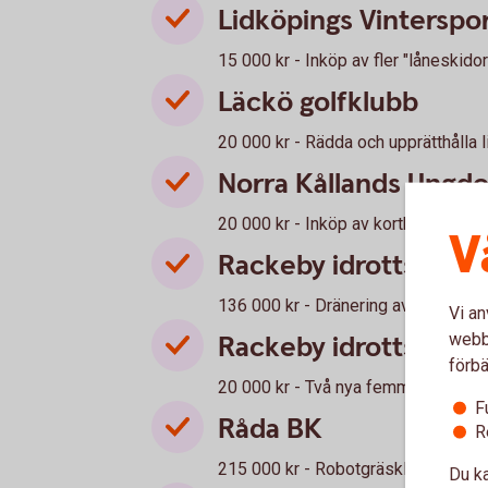
Lidköpings Vinterspo
15 000 kr - Inköp av fler "låneskidor
Läckö golfklubb
20 000 kr - Rädda och upprätthålla l
Norra Kållands Ungd
20 000 kr - Inköp av korthållsgevär
V
Rackeby idrottsklubb
136 000 kr - Dränering av grönytor 
Vi an
webbp
Rackeby idrottsklubb
förbä
20 000 kr - Två nya femmannamål fö
F
Råda BK
R
215 000 kr - Robotgräsklippare till 
Du ka