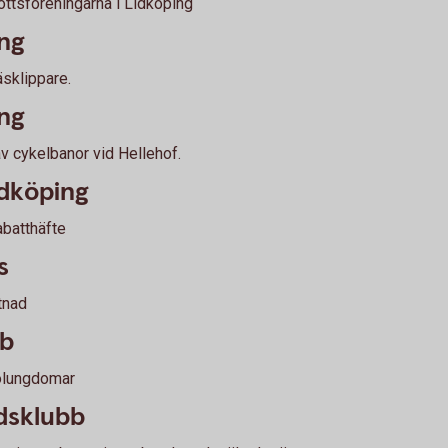
rottsföreningarna i Lidköping
ing
äsklippare.
ing
av cykelbanor vid Hellehof.
dköping
rabatthäfte
s
tnad
bb
kolungdomar
dsklubb