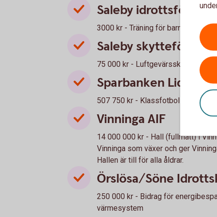
under
Saleby idrottsförenin
3000 kr - Träning för barn i anpass
Saleby skytteförenin
75 000 kr - Luftgevärsskytte
Sparbanken Lidköping
507 750 kr - Klassfotbollen 2024
Vinninga AIF
14 000 000 kr - Hall (fullmått) i Vin
Vinninga som växer och ger Vinninga 
Hallen är till för alla åldrar.
Örslösa/Söne Idrotts
250 000 kr - Bidrag för energibesp
värmesystem