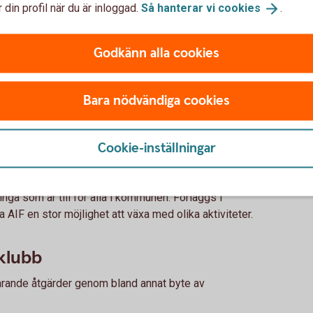
 din profil när du är inloggad.
Så hanterar vi
cookies
.
g
ad grundskola
Godkänn alla cookies
g
Bara nödvändiga cookies
 AB (publ)
Cookie-inställningar
ninga som är till för alla i kommunen. Förläggs i
AIF en stor möjlighet att växa med olika aktiviteter.
klubb
arande åtgärder genom bland annat byte av