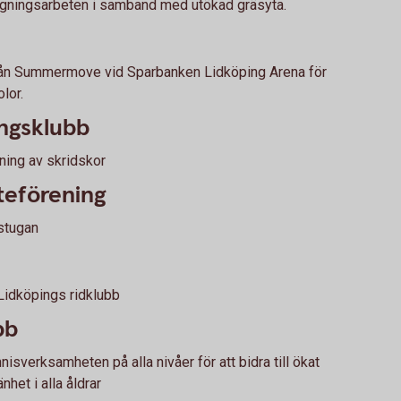
ggningsarbeten i samband med utökad gräsyta.
 från Summermove vid Sparbanken Lidköping Arena för
lor.
ingsklubb
rning av skridskor
tteförening
bstugan
 Lidköpings ridklubb
bb
nisverksamheten på alla nivåer för att bidra till ökat
het i alla åldrar