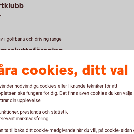
rtklubb
"
iv i golfbana och driving range
omsskytteförening
åra cookies, ditt val
som blivit vattensjuka vid mycket regn.
vänder nödvändiga cookies eller liknande tekniker för att
latsen ska fungera för dig. Det finns även cookies du kan välj
ttrar din upplevelse:
r träning och match
unktioner, prestanda och statistik
elevant marknadsföring
fotbollsplaner
n ta tillbaka ditt cookie-medgivande när du vill, på cookie-sidan 