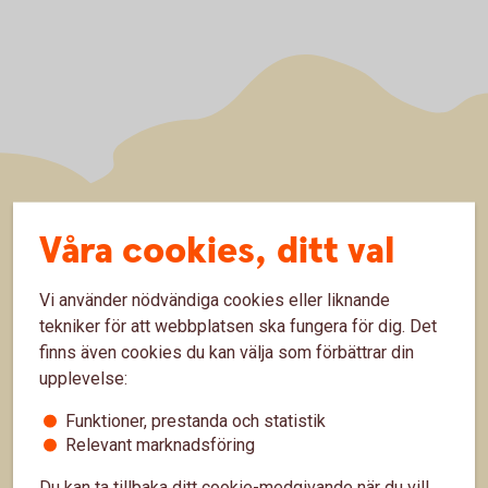
Sidfot
Räkna
Våra cookies, ditt val
Räkna på ränta-kalkylator
Vi använder nödvändiga cookies eller liknande
tekniker för att webbplatsen ska fungera för dig. Det
Sparkalkylator
finns även cookies du kan välja som förbättrar din
Bolånekalkyl
upplevelse:
Räkna på billån
Funktioner, prestanda och statistik
Relevant marknadsföring
Räkna ut pension
Du kan ta tillbaka ditt cookie-medgivande när du vill,