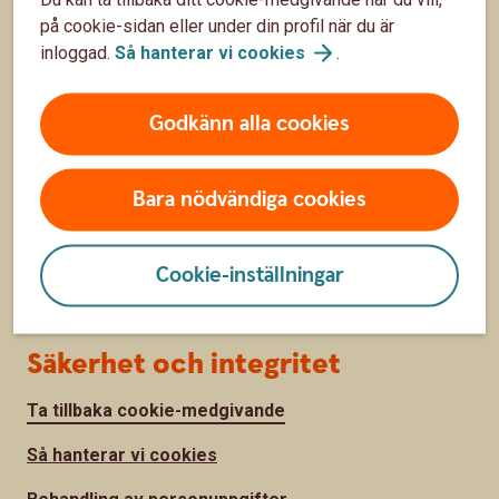
på cookie-sidan eller under din profil när du är
Hitta snabbt
inloggad.
Så hanterar vi
cookies
.
Räntor, priser och kurser
Godkänn alla cookies
Om Sparbanken Lidköping
Jobba hos oss
Bara nödvändiga cookies
Finansiell information
Cookie-inställningar
Press
Säkerhet och integritet
Ta tillbaka cookie-medgivande
Så hanterar vi cookies