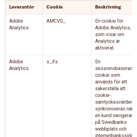
Leverantör
Cookie
Beskrivning
Adobe
AMCVS_
En cookie för
Analytics
Adobe Analytics,
som visar om
Analytics är
aktiverat.
Adobe
s_ifs
En
Analytics
sessionsbaserad-
cookie som
används för att
säkerställa att
cookie-
samtyckesvärden
synkroniseras när
en kund navigerar
på Swedbanks
webbplats och
internetbankssidor,