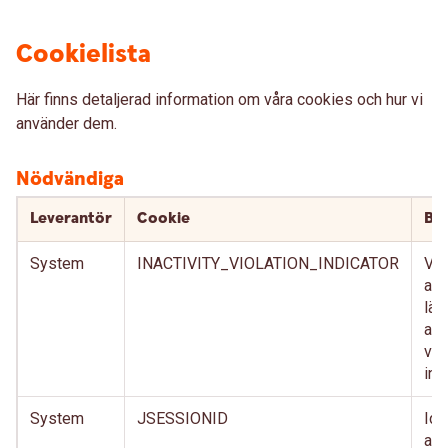
Cookielista
Här finns detaljerad information om våra cookies och hur vi
använder dem.
Nödvändiga
Leverantör
Cookie
Bes
System
INACTIVITY_VIOLATION_INDICATOR
Vär
att
län
anv
vis
int
System
JSESSIONID
Ide
anv