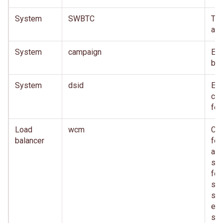
System
SWBTC
TD
akt
System
campaign
En 
bed
System
dsid
En 
cro
for
Load
wcm
Co
balancer
för
anv
säk
för
sam
sa
eft
sys