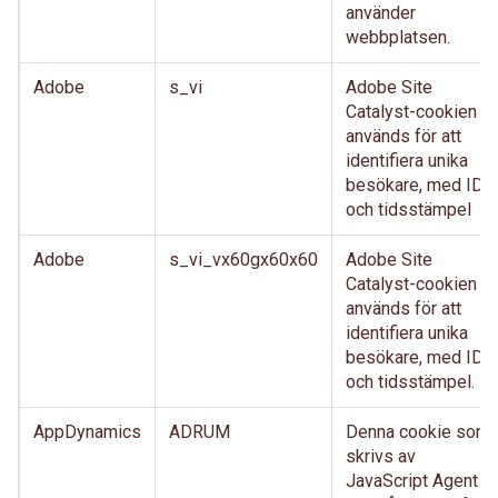
använder
webbplatsen.
Adobe
s_vi
Adobe Site
Catalyst-cookien
används för att
identifiera unika
besökare, med ID
och tidsstämpel
Adobe
s_vi_vx60gx60x60
Adobe Site
Catalyst-cookien
används för att
identifiera unika
besökare, med ID
och tidsstämpel.
AppDynamics
ADRUM
Denna cookie som
skrivs av
JavaScript Agent