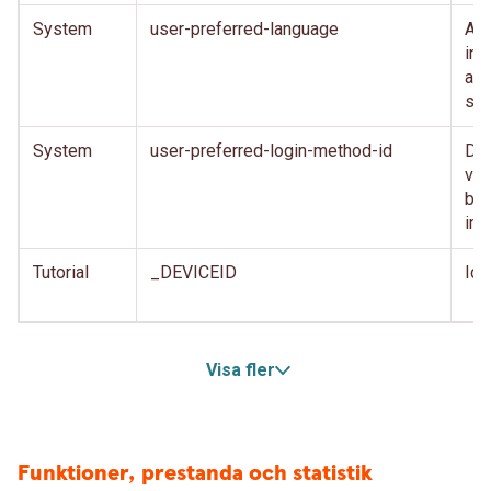
System
user-preferred-language
Anv
inl
anv
spr
System
user-preferred-login-method-id
Den
var
beh
inl
Tutorial
_DEVICEID
Ide
Visa fler
Funktioner, prestanda och statistik