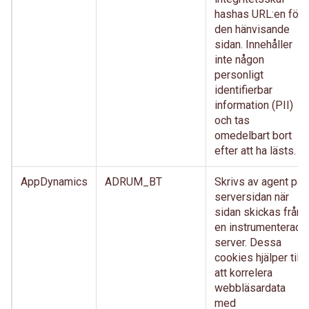
hashas URL:en för
den hänvisande
sidan. Innehåller
inte någon
personligt
identifierbar
information (PII)
och tas
omedelbart bort
efter att ha lästs.
AppDynamics
ADRUM_BT
Skrivs av agent på
serversidan när
sidan skickas från
en instrumenterad
server. Dessa
cookies hjälper till
att korrelera
webbläsardata
med