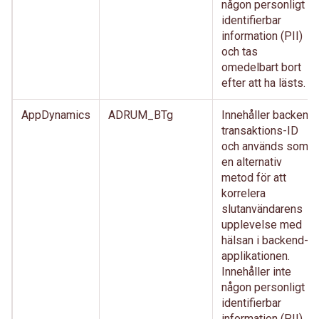
någon personligt
identifierbar
information (PII)
och tas
omedelbart bort
efter att ha lästs.
AppDynamics
ADRUM_BTg
Innehåller backend
transaktions-ID
och används som
en alternativ
metod för att
korrelera
slutanvändarens
upplevelse med
hälsan i backend-
applikationen.
Innehåller inte
någon personligt
identifierbar
information (PII)