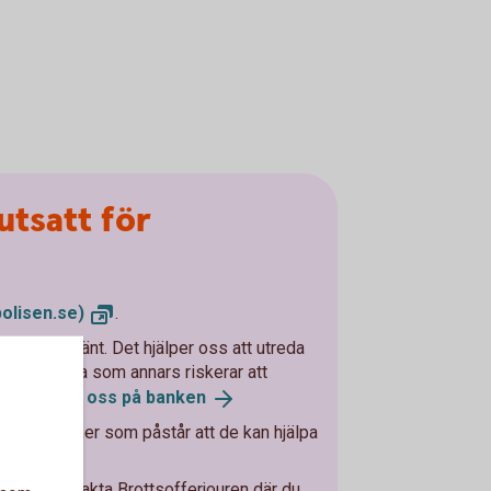
utsatt för
polisen.se)
.
 som har hänt. Det hjälper oss att utreda
 hjälpa andra som annars riskerar att
.
Kontakta oss på
banken
 med personer som påstår att de kan hjälpa
na.
, eller kontakta Brottsofferjouren där du