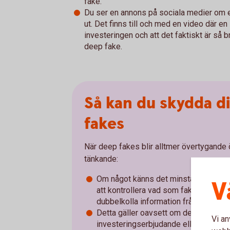
fake.
Du ser en annons på sociala medier om en
ut. Det finns till och med en video där en
investeringen och att det faktiskt är så b
deep fake.
Så kan du skydda d
fakes
När deep fakes blir alltmer övertygande 
tänkande:
Om något känns det minsta lurt, är det 
V
att kontrollera vad som faktiskt hän
dubbelkolla information från andra, påli
Detta gäller oavsett om det handlar o
Vi an
investeringserbjudande eller en förf