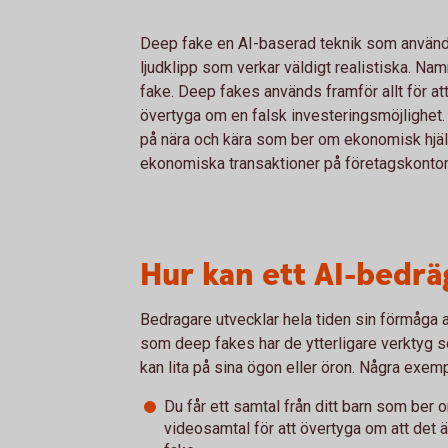
Deep fake en AI-baserad teknik som används f
ljudklipp som verkar väldigt realistiska. N
fake. Deep fakes används framför allt för att
övertyga om en falsk investeringsmöjlighet.
på nära och kära som ber om ekonomisk hjälp
ekonomiska transaktioner på företagskonto
Hur kan ett AI-bedräg
Bedragare utvecklar hela tiden sin förmåga a
som deep fakes har de ytterligare verktyg so
kan lita på sina ögon eller öron. Några exemp
Du får ett samtal från ditt barn som ber om
videosamtal för att övertyga om att det är