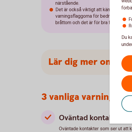
webbp
närstående.
förbä
Det är också viktigt att känna igenom
varningsflaggorna för bedrägerier - o
F
bråttom och det är för bra för att vara
R
Du ka
under
Lär dig mer om hur
3 vanliga varningste
Oväntad kontakt
Oväntade kontakter som ser ut att 