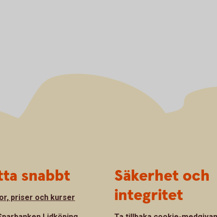
tta snabbt
Säkerhet och
integritet
or, priser och kurser
parbanken Lidköping
Ta tillbaka cookie-medgiva