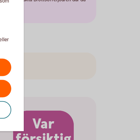
a som
se
eller
arna.
Var
försiktig