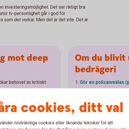
 investeringsmöjlighet. Det ser riktigt bra
 stor tv-personlighet går i god för
ra som det verkar. Men det är det inte. Det är
ig mot deep
Om du blivit 
bedrägeri
ökar behovet av kritiskt
Gör en polisanmälan
(
Ring oss och berätta vad
det inträffade vilket kan
viktigt att ta extra steg för
åra cookies, ditt val
drabbas på liknande sätt
der. Exempelvis kan man
tliga källor.
Avbryt all kontakt, även
m ett
dig att få tillbaka pengar
vänder nödvändiga cookies eller liknande tekniker för att
rågan om pengar från någon
Ta hjälp av din omgivning