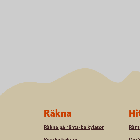
Sidfot
Räkna
Hi
Räkna på ränta-kalkylator
Ränt
Sparkalkylator
Om S