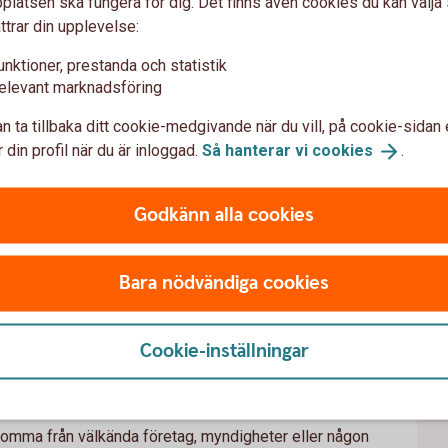
latsen ska fungera för dig. Det finns även cookies du kan välj
bor.
Brottsofferjouren.
ttrar din upplevelse:
 de vanliga
väntad kontakt, det är
unktioner, prestanda och statistik
 sant.
elevant marknadsföring
n ta tillbaka ditt cookie-medgivande när du vill, på cookie-sidan 
 din profil när du är inloggad.
Så hanterar vi
cookies
.
 du kan
skydda
dig
mot
bedrag
Godkänn alla cookies
Bara nödvändiga cookies
cken på bedrägerier
Cookie-inställningar
komma från välkända företag, myndigheter eller någon