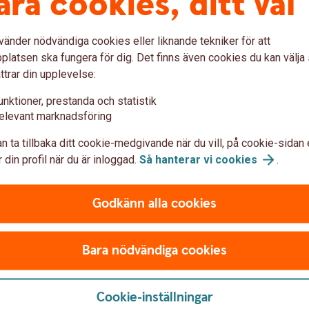
åra cookies, ditt val
eciell rådgivare, vänligen kontakta oss för att
vänder nödvändiga cookies eller liknande tekniker för att
latsen ska fungera för dig. Det finns även cookies du kan välj
d hos en specifik rådgivare
ttrar din upplevelse:
unktioner, prestanda och statistik
elevant marknadsföring
n ta tillbaka ditt cookie-medgivande när du vill, på cookie-sidan 
 din profil när du är inloggad.
Så hanterar vi
cookies
.
Godkänn alla cookies
Bara nödvändiga cookies
Cookie-inställningar
ännu?