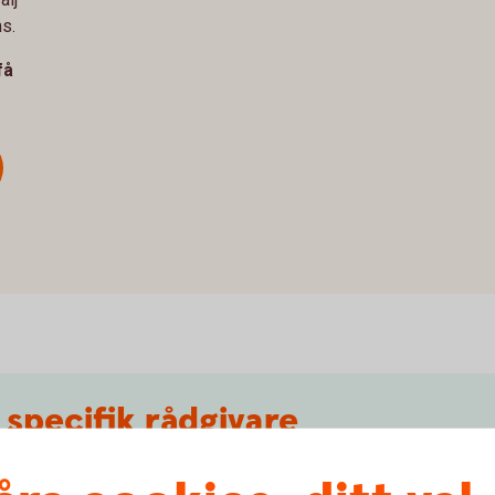
ms.
få
n specifik rådgivare
 du inte välja vilken rådgivare du vill träffa.