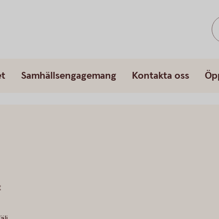
et
Samhällsengagemang
Kontakta oss
Öp
t
älj