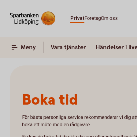
Privat
Företag
Om oss
Meny
Våra tjänster
Händelser i liv
Boka tid
För bästa personliga service rekommenderar vi dig at
boka ett möte med en rådgivare.
Nu kan du boka tid direkt i din app eller internetbank. V