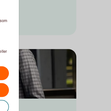
a som
eller