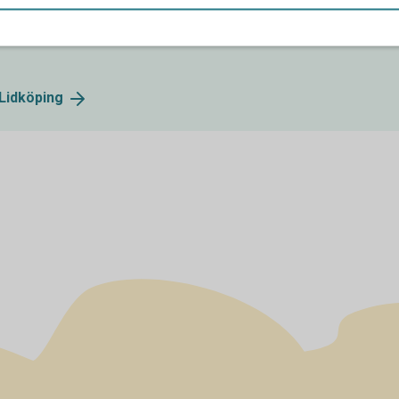
s oss och ser fram emot att få hjälp dig.
Lidköping