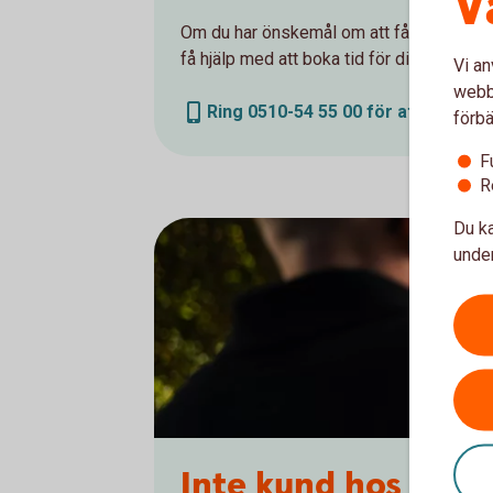
V
Om du har önskemål om att få träffa en sp
få hjälp med att boka tid för ditt ärende.
Vi an
webbp
Ring 0510-54 55 00 för att boka ti
förbä
F
R
Du ka
under
Inte kund hos oss 