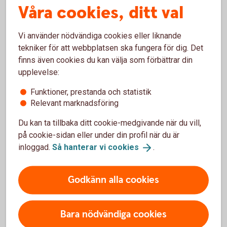
Våra cookies, ditt val
Vi använder nödvändiga cookies eller liknande
Ge bort gåvokort i stället för
tekniker för att webbplatsen ska fungera för dig. Det
kontanter
finns även cookies du kan välja som förbättrar din
upplevelse:
Sätt in pengarna på konto, fond eller annat sparande istället
Funktioner, prestanda och statistik
för att ge bort kontanter. Trevliga gåvokort får du på
Relevant marknadsföring
närmaste bankkontor eller genom att ringa.
Du kan ta tillbaka ditt cookie-medgivande när du vill,
För gåvokort, ring 0771-22 11 22
på cookie-sidan eller under din profil när du är
inloggad.
Så hanterar vi
cookies
.
Godkänn alla cookies
Mobilt BankID
Mobilt BankID är en e-legitimation, bland annat för
Bara nödvändiga cookies
att skicka betalningar med Swish och logga in i