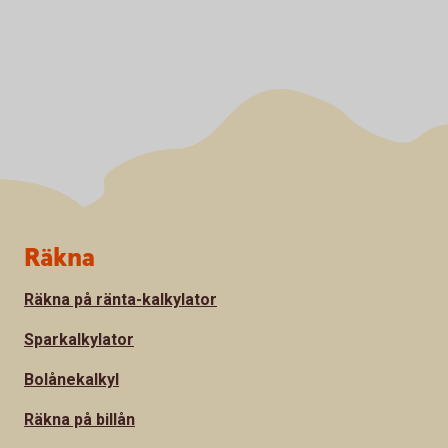
Sidfot
Räkna
Räkna på ränta-kalkylator
Sparkalkylator
Bolånekalkyl
Räkna på billån