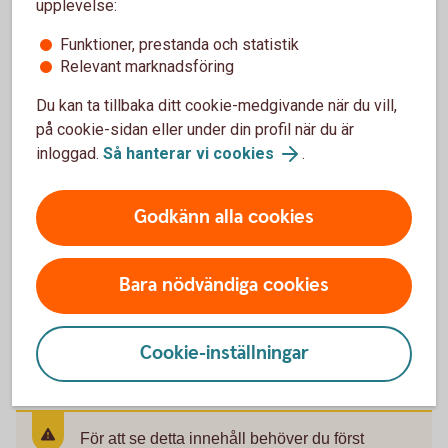
upplevelse:
Kontakta oss
Funktioner, prestanda och statistik
Relevant marknadsföring
Du kan ta tillbaka ditt cookie-medgivande när du vill,
på cookie-sidan eller under din profil när du är
inloggad.
Så hanterar vi cookies
.
Prata bolån med oss
Godkänn alla cookies
Ring 0510-54 55 00 vid frågor om bolån
Boka tid för rådgivningsmöte
Bara nödvändiga cookies
Boka tid för rådgivning i vår onlinebokning
Cookie-inställningar
För att se detta innehåll behöver du först