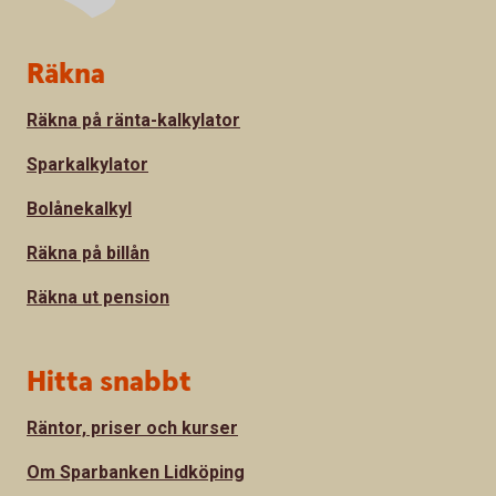
Sidfot
Räkna
Räkna på ränta-kalkylator
Sparkalkylator
Bolånekalkyl
Räkna på billån
Räkna ut pension
Hitta snabbt
Räntor, priser och kurser
Om Sparbanken Lidköping