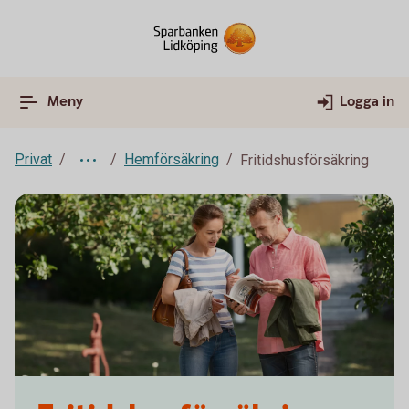
Meny
Logga in
Privat
Hemförsäkring
Fritidshusförsäkring