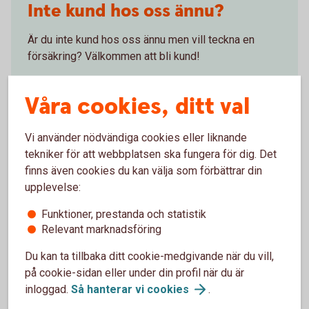
Inte kund hos oss ännu?
Är du inte kund hos oss ännu men vill teckna en
försäkring? Välkommen att bli kund!
Bli
kund
Våra cookies, ditt val
Vi använder nödvändiga cookies eller liknande
tekniker för att webbplatsen ska fungera för dig. Det
finns även cookies du kan välja som förbättrar din
Skaffa Fritidshusförsäkring
upplevelse:
Funktioner, prestanda och statistik
Via internetbanken
Relevant marknadsföring
Logga in, få ett försäkringsförslag och teckna din
Du kan ta tillbaka ditt cookie-medgivande när du vill,
försäkring
på cookie-sidan eller under din profil när du är
inloggad.
Så hanterar vi
cookies
.
Skaffa
försäkringen