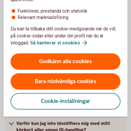
Vad är Touch ID?
Funktioner, prestanda och statistik
Relevant marknadsföring
När kan jag använda Touch ID/Face ID?
Du kan ta tillbaka ditt cookie-medgivande när du vill,
på cookie-sidan eller under din profil när du är
Hur aktiverar jag Touch ID/ Face ID?
inloggad.
Så hanterar vi
cookies
.
Hur stänger jag av Touch ID/Face ID för BankID?
Godkänn alla cookies
Bara nödvändiga cookies
Digital ID-kontroll
Cookie-inställningar
Bekräfta din identitet med ID-handling
Varför kan jag inte identifiera mig med mitt
körkort eller annan ID-handling?