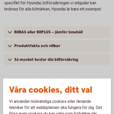
specifikt för Hyundai; bilförsäkringen vi erbjuder kan
tecknas för alla bilmärken, Hyundai är bara ett exempel.
BilBAS eller BilPLUS – jämför innehåll
Produktfakta och villkor
Så mycket kostar din bilförsäkring
Våra cookies, ditt val
Vanliga frågor om att försäkra
Hyundai
Vi använder nödvändiga cookies eller liknande
tekniker för att webbplatsen ska fungera för dig. Det
Trafik, hel och halv – vad är det för skillnad på
finns även cookies du kan välja som förbättrar din