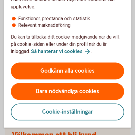
försäkringarna?
upplevelse:
Funktioner, prestanda och statistik
När slutar den tidigare ägarens försäkring att
Relevant marknadsföring
gälla?
Du kan ta tillbaka ditt cookie-medgivande när du vill,
Om man övningskör och olyckan är framme,
på cookie-sidan eller under din profil när du är
täcker bilförsäkringen då?
inloggad.
Så hanterar vi
cookies
.
Gäller bilförsäkringen utanför Sverige?
Godkänn alla cookies
Täcker försäkringen viltolyckor?
Bara nödvändiga cookies
Vilka bilar har en vagnskadegaranti?
Cookie-inställningar